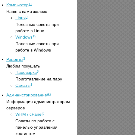
12
Компьютер
Наше с вами железо
9
Linux
Полезные советы при
работе в Linux
15
Windows
Полезные советы при
работе в Windows
3
Рецепты
Любим покушать
3
Пароварка
Приготавление на пару
1
Салаты
43
Администрирование
Информация администраторам
серверов
5
WHM / cPanel
Советы по работе с
панелью управления
хостингом