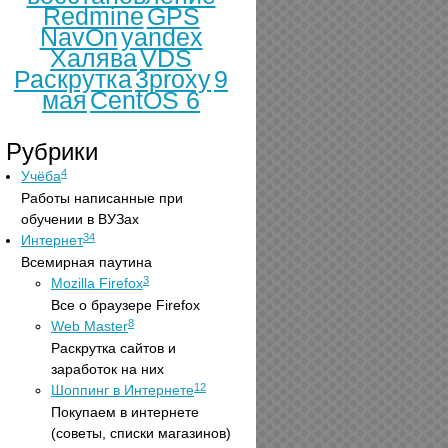
Redmine
GPS
NavOn
yandex
Халява
VDS
Раскрутка
3proxy
9
мая
CentOS 6
Рубрики
4
Учёба
Работы написанные при
обучении в ВУЗах
34
Интернет
Всемирная паутина
3
Mozilla Firefox
Все о браузере Firefox
8
Web Master
Раскрутка сайтов и
заработок на них
12
Шоппинг в Интернете
Покупаем в интернете
(советы, списки магазинов)