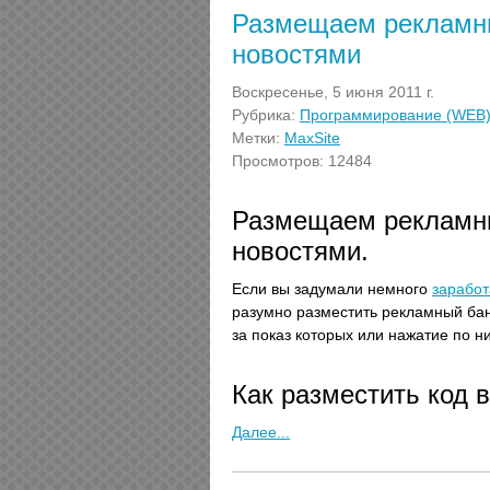
Размещаем рекламны
новостями
Воскресенье, 5 июня 2011 г.
Рубрика:
Программирование (WEB
Метки:
MaxSite
Просмотров: 12484
Размещаем рекламны
новостями.
Если вы задумали немного
заработ
разумно разместить рекламный ба
за показ которых или нажатие по н
Как разместить код
Далее...