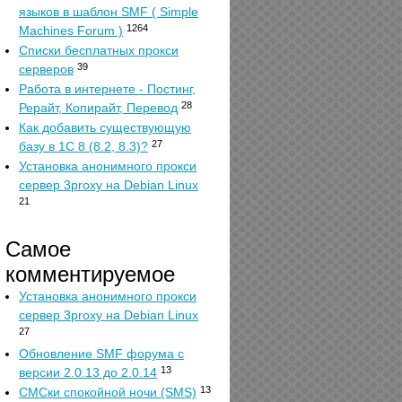
языков в шаблон SMF ( Simple
1264
Machines Forum )
Списки бесплатных прокси
39
серверов
Работа в интернете - Постинг,
28
Рерайт, Копирайт, Перевод
Как добавить существующую
27
базу в 1С 8 (8.2, 8.3)?
Установка анонимного прокси
сервер 3proxy на Debian Linux
21
Самое
комментируемое
Установка анонимного прокси
сервер 3proxy на Debian Linux
27
Обновление SMF форума с
13
версии 2.0.13 до 2.0.14
13
СМСки спокойной ночи (SMS)