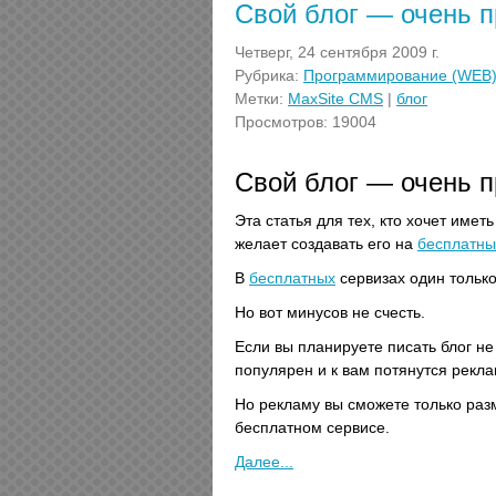
Свой блог — очень п
Четверг, 24 сентября 2009 г.
Рубрика:
Программирование (WEB
Метки:
MaxSite CMS
|
блог
Просмотров: 19004
Свой блог — очень п
Эта статья для тех, кто хочет иметь
желает создавать его на
бесплатны
В
бесплатных
сервизах один только
Но вот минусов не счесть.
Если вы планируете писать блог не
популярен и к вам потянутся реклам
Но рекламу вы сможете только разм
бесплатном сервисе.
Далее...