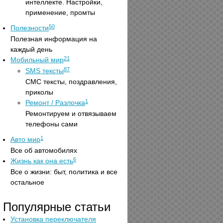
интеллекте. Настройки,
применение, промты
50
Полезности
Полезная информация на
каждый день
21
Мобильный мир
87
SMS тексты
СМС тексты, поздравления,
приколы
1
Ремонт / Разлочка
Ремонтируем и отвязываем
телефоны сами
1
Авто мир
Все об автомобилях
6
Жизнь как она есть
Все о жизни: быт, политика и все
остальное
Популярные статьи
Установка переключателя