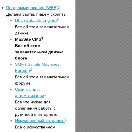
8
Программирование (WEB)
Делаем сайты, пишем скрипты
6
DLE (DataLife Engine)
Все об этом замечательном
движке
3
MaxSite CMS
Все об этом
замечательном движке
блоге
SMF ( Simple Machines
2
Forum )
Все об этом замечательном
форуме
Скрипты для
1
автоматизации
Все что нужно для
облегчения работы с
рутинной в интернете
1
Искусственный интеллект
Всё о искусственном