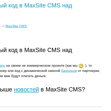
й код в MaxSite CMS над
)
->
MaxSite CMS
й код в MaxSite CMS над
ать
на своем не коммерческом проекте (как мы
), то
ннер или код с динамической сменой
баннеров
от партнерки,
им вам будут платить деньги.
 выше
новостей
в MaxSite CMS?