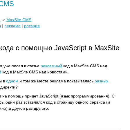
e CMS
)
->
MaxSite CMS
ы
|
реклама
|
ротация
кода с помощью JavaScript в MaxSite
я уже писал в статье
рекламный
код в MaxSite CMS над
й
код в MaxSite CMS над новостями.
бы в
одном
и том же месте реклама показывалась
разных
.директи?
ам на помощь придет JavaScript (язык программирования). С
бы один раз вставлялся код в страницу одного сервиса (и
но),а другой раз другого.