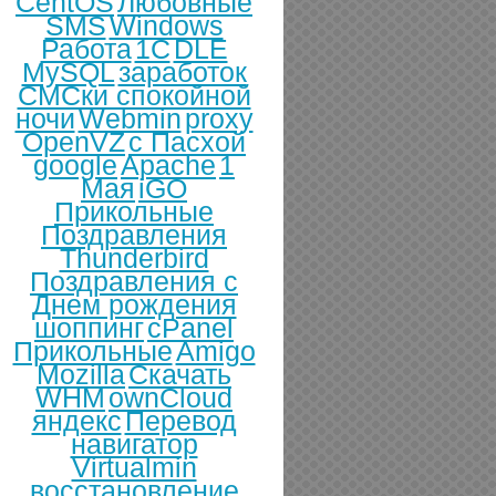
CentOS
Любовные
SMS
Windows
Работа
1С
DLE
MySQL
заработок
СМСки спокойной
ночи
Webmin
proxy
OpenVZ
с Пасхой
google
Apache
1
Мая
iGO
Прикольные
Поздравления
Thunderbird
Поздравления с
Днем рождения
шоппинг
cPanel
Прикольные
Amigo
Mozilla
Скачать
WHM
ownCloud
яндекс
Перевод
навигатор
Virtualmin
восстановление