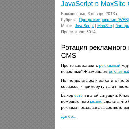
JavaScript в MaxSit
Воскресенье, 6 января 2013 г.
Рубрика:
Программирование (WEB
Метки:
JavaScript
|
MaxSite
|
банер
Просмотров: 8014
Ротация рекламного 
CMS
Про то как вставить
рекламный
код 
новостями">Размещаем
рекламны
Но что делать если вы хотите что 
сервисов, к примеру гугла и яндекс
Выход
есть
и в этой ситуации. К н
помощью него
можно
сделать, что 
реклама показывалась соответствен
Далее...