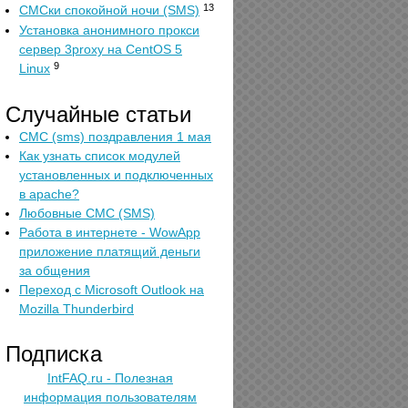
13
СМСки спокойной ночи (SMS)
Установка анонимного прокси
сервер 3proxy на CentOS 5
9
Linux
Случайные статьи
СМС (sms) поздравления 1 мая
Как узнать список модулей
установленных и подключенных
в apache?
Любовные СМС (SMS)
Работа в интернете - WowApp
приложение платящий деньги
за общения
Переход с Microsoft Outlook на
Mozilla Thunderbird
Подписка
IntFAQ.ru - Полезная
информация пользователям