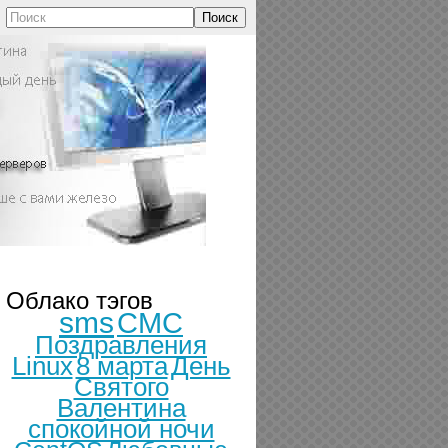
Поиск
Облако тэгов
sms
СМС
Поздравления
Linux
8 марта
День
Святого
Валентина
спокойной ночи