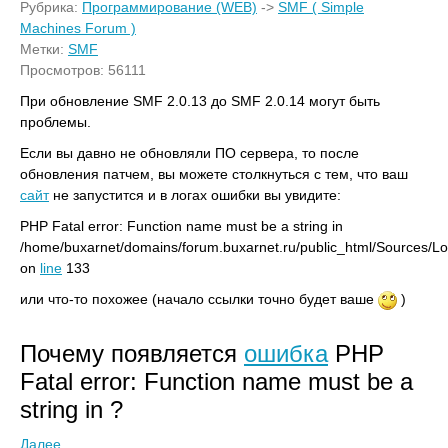
Рубрика:
Программирование (WEB)
->
SMF ( Simple
Machines Forum )
Метки:
SMF
Просмотров: 56111
При обновление SMF 2.0.13 до SMF 2.0.14 могут быть
проблемы.
Если вы давно не обновляли ПО сервера, то после
обновления патчем, вы можете столкнуться с тем, что ваш
сайт
не запустится и в логах ошибки вы увидите:
PHP Fatal error: Function name must be a string in
/home/buxarnet/domains/forum.buxarnet.ru/public_html/Sources/L
on
line
133
или что-то похожее (начало ссылки точно будет ваше
)
Почему появляется
ошибка
PHP
Fatal error: Function name must be a
string in ?
Далее...