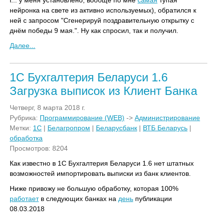
г... у меня установлено, вообще по мне
самая
тупая
нейронка на свете из активно используемых), обратился к
ней с запросом "Сгенерируй поздравительную открытку с
днём победы 9 мая.". Ну как спросил, так и получил.
Далее...
1C Бухгалтерия Беларуси 1.6
Загрузка выписок из Клиент Банка
Четверг, 8 марта 2018 г.
Рубрика:
Программирование (WEB)
->
Администрирование
Метки:
1С
|
Белагропром
|
Беларусбанк
|
ВТБ Беларусь
|
обработка
Просмотров: 8204
Как известно в 1C Бухгалтерия Беларуси 1.6 нет штатных
возможностей импортировать выписки из банк клиентов.
Ниже привожу не большую обработку, которая 100%
работает
в следующих банках на
день
публикации
08.03.2018