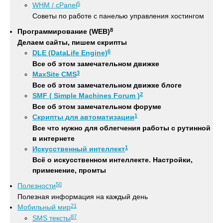
5
WHM / cPanel
Советы по работе с панелью управления хостингом
8
Программирование (WEB)
Делаем сайты, пишем скрипты
6
DLE (DataLife Engine)
Все об этом замечательном движке
3
MaxSite CMS
Все об этом замечательном движке блоге
2
SMF ( Simple Machines Forum )
Все об этом замечательном форуме
1
Скрипты для автоматизации
Все что нужно для облегчения работы с рутинной
в интернете
1
Искусственный интеллект
Всё о искусственном интеллекте. Настройки,
применение, промты
50
Полезности
Полезная информация на каждый день
21
Мобильный мир
87
SMS тексты