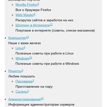
3
Mozilla Firefox
Все о браузере Firefox
8
Web Master
Раскрутка сайтов и заработок на них
12
Шоппинг в Интернете
Покупаем в интернете (советы, списки магазинов)
12
Компьютер
Наше с вами железо
9
Linux
Полезные советы при работе в Linux
15
Windows
Полезные советы при работе в Windows
3
Рецепты
Любим покушать
3
Пароварка
Приготавление на пару
1
Салаты
43
Администрирование
Информация администраторам серверов