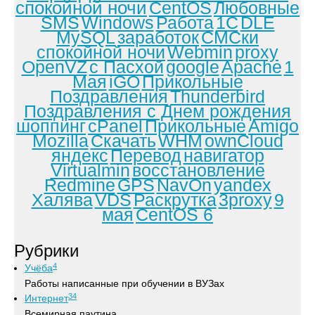
спокойной ночи
CentOS
Любовные
SMS
Windows
Работа
1С
DLE
MySQL
заработок
СМСки
спокойной ночи
Webmin
proxy
OpenVZ
с Пасхой
google
Apache
1
Мая
iGO
Прикольные
Поздравления
Thunderbird
Поздравления с Днем рождения
шоппинг
cPanel
Прикольные
Amigo
Mozilla
Скачать
WHM
ownCloud
яндекс
Перевод
навигатор
Virtualmin
восстановление
Redmine
GPS
NavOn
yandex
Халява
VDS
Раскрутка
3proxy
9
мая
CentOS 6
Рубрики
4
Учёба
Работы написанные при обучении в ВУЗах
34
Интернет
Всемирная паутина