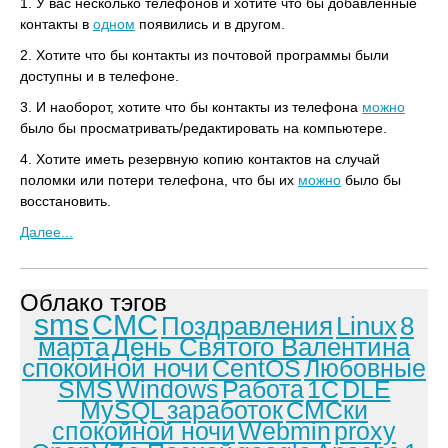
1. У вас несколько телефонов и хотите что бы добавленные
контакты в
одном
появились и в другом.
2. Хотите что бы контакты из почтовой программы были
доступны и в телефоне.
3. И наоборот, хотите что бы контакты из телефона
можно
было бы просматривать/редактировать на компьютере.
4. Хотите иметь резервную копию контактов на случай
поломки или потери телефона, что бы их
можно
было бы
восстановить.
Далее...
Облако тэгов
sms
СМС
Поздравления
Linux
8
марта
День Святого Валентина
спокойной ночи
CentOS
Любовные
SMS
Windows
Работа
1С
DLE
MySQL
заработок
СМСки
спокойной ночи
Webmin
proxy