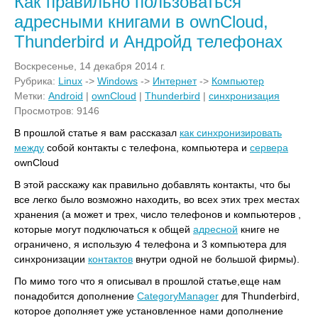
Как правильно пользоваться
адресными книгами в ownCloud,
Thunderbird и Андройд телефонах
Воскресенье, 14 декабря 2014 г.
Рубрика:
Linux
->
Windows
->
Интернет
->
Компьютер
Метки:
Android
|
ownCloud
|
Thunderbird
|
синхронизация
Просмотров: 9146
В прошлой статье я вам рассказал
как синхронизировать
между
собой контакты с телефона, компьютера и
сервера
ownCloud
В этой расскажу как правильно добавлять контакты, что бы
все легко было возможно находить, во всех этих трех местах
хранения (а может и трех, число телефонов и компьютеров ,
которые могут подключаться к общей
адресной
книге не
ограничено, я использую 4 телефона и 3 компьютера для
синхронизации
контактов
внутри одной не большой фирмы).
По мимо того что я описывал в прошлой статье,еще нам
понадобится дополнение
CategoryManager
для Thunderbird,
которое дополняет уже установленное нами дополнение