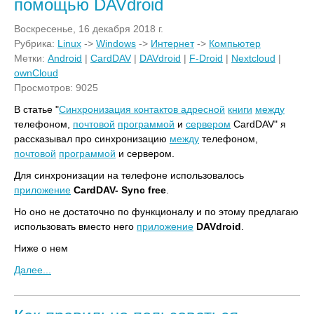
помощью DAVdroid
Воскресенье, 16 декабря 2018 г.
Рубрика:
Linux
->
Windows
->
Интернет
->
Компьютер
Метки:
Android
|
CardDAV
|
DAVdroid
|
F-Droid
|
Nextcloud
|
ownCloud
Просмотров: 9025
В статье "
Синхронизация контактов
адресной
книги
между
телефоном,
почтовой
программой
и
сервером
CardDAV" я
рассказывал про синхронизацию
между
телефоном,
почтовой
программой
и сервером.
Для синхронизации на телефоне использовалось
приложение
CardDAV- Sync free
.
Но оно не достаточно по функционалу и по этому предлагаю
использовать вместо него
приложение
DAVdroid
.
Ниже о нем
Далее...