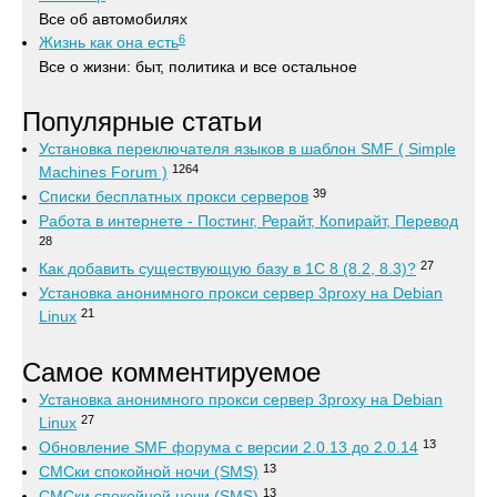
Все об автомобилях
6
Жизнь как она есть
Все о жизни: быт, политика и все остальное
Популярные статьи
Установка переключателя языков в шаблон SMF ( Simple
1264
Machines Forum )
39
Списки бесплатных прокси серверов
Работа в интернете - Постинг, Рерайт, Копирайт, Перевод
28
27
Как добавить существующую базу в 1С 8 (8.2, 8.3)?
Установка анонимного прокси сервер 3proxy на Debian
21
Linux
Самое комментируемое
Установка анонимного прокси сервер 3proxy на Debian
27
Linux
13
Обновление SMF форума с версии 2.0.13 до 2.0.14
13
СМСки спокойной ночи (SMS)
13
СМСки спокойной ночи (SMS)