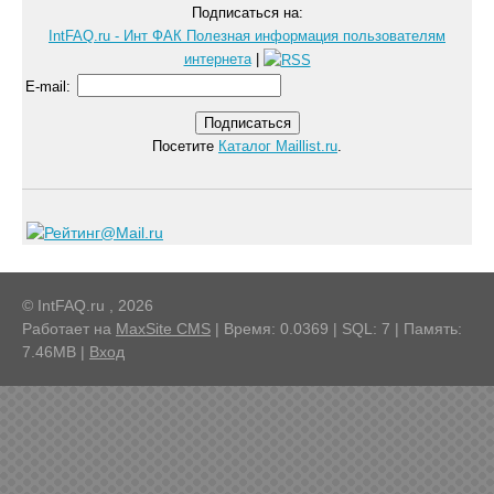
Подписаться на:
IntFAQ.ru - Инт ФАК Полезная информация пользователям
интернета
|
E-mail
:
Посетите
Каталог Maillist.ru
.
© IntFAQ.ru , 2026
Работает на
MaxSite CMS
| Время: 0.0369 | SQL: 7 | Память:
7.46MB
|
Вход