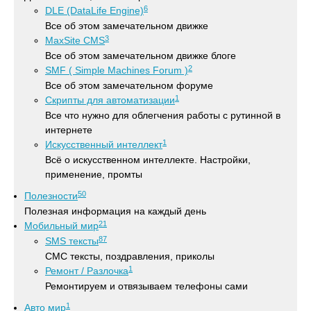
6
DLE (DataLife Engine)
Все об этом замечательном движке
3
MaxSite CMS
Все об этом замечательном движке блоге
2
SMF ( Simple Machines Forum )
Все об этом замечательном форуме
1
Скрипты для автоматизации
Все что нужно для облегчения работы с рутинной в
интернете
1
Искусственный интеллект
Всё о искусственном интеллекте. Настройки,
применение, промты
50
Полезности
Полезная информация на каждый день
21
Мобильный мир
87
SMS тексты
СМС тексты, поздравления, приколы
1
Ремонт / Разлочка
Ремонтируем и отвязываем телефоны сами
1
Авто мир