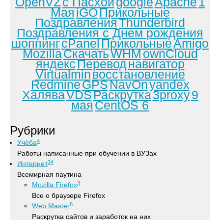
OpenVZ
с Пасхой
google
Apache
1
Мая
iGO
Прикольные
Поздравления
Thunderbird
Поздравления с Днем рождения
шоппинг
cPanel
Прикольные
Amigo
Mozilla
Скачать
WHM
ownCloud
яндекс
Перевод
навигатор
Virtualmin
восстановление
Redmine
GPS
NavOn
yandex
Халява
VDS
Раскрутка
3proxy
9
мая
CentOS 6
Рубрики
4
Учёба
Работы написанные при обучении в ВУЗах
34
Интернет
Всемирная паутина
3
Mozilla Firefox
Все о браузере Firefox
8
Web Master
Раскрутка сайтов и заработок на них