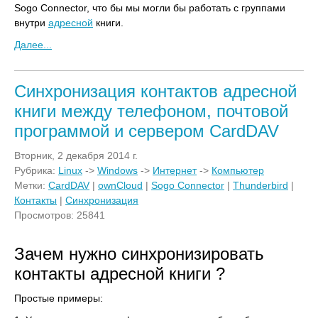
Sogo Connector, что бы мы могли бы работать с группами
внутри
адресной
книги.
Далее...
Синхронизация контактов адресной
книги между телефоном, почтовой
программой и сервером CardDAV
Вторник, 2 декабря 2014 г.
Рубрика:
Linux
->
Windows
->
Интернет
->
Компьютер
Метки:
CardDAV
|
ownCloud
|
Sogo Connector
|
Thunderbird
|
Контакты
|
Синхронизация
Просмотров: 25841
Зачем нужно синхронизировать
контакты адресной книги ?
Простые примеры: