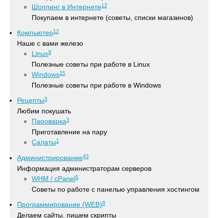
12
Шоппинг в Интернете
Покупаем в интернете (советы, списки магазинов)
12
Компьютер
Наше с вами железо
9
Linux
Полезные советы при работе в Linux
15
Windows
Полезные советы при работе в Windows
3
Рецепты
Любим покушать
3
Пароварка
Приготавление на пару
1
Салаты
43
Администрирование
Информация администраторам серверов
5
WHM / cPanel
Советы по работе с панелью управления хостингом
8
Программирование (WEB)
Делаем сайты, пишем скрипты