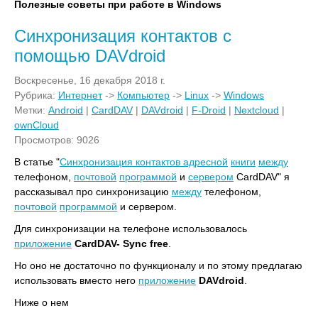
Полезные советы при работе в Windows
Синхронизация контактов с
помощью DAVdroid
Воскресенье, 16 декабря 2018 г.
Рубрика:
Интернет
->
Компьютер
->
Linux
->
Windows
Метки:
Android
|
CardDAV
|
DAVdroid
|
F-Droid
|
Nextcloud
|
ownCloud
Просмотров: 9026
В статье "
Синхронизация контактов
адресной
книги
между
телефоном,
почтовой
программой
и
сервером
CardDAV" я
рассказывал про синхронизацию
между
телефоном,
почтовой
программой
и сервером.
Для синхронизации на телефоне использовалось
приложение
CardDAV- Sync free
.
Но оно не достаточно по функционалу и по этому предлагаю
использовать вместо него
приложение
DAVdroid
.
Ниже о нем