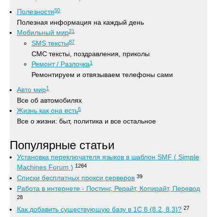
50
Полезности
Полезная информация на каждый день
21
Мобильный мир
87
SMS тексты
СМС тексты, поздравления, приколы
1
Ремонт / Разлочка
Ремонтируем и отвязываем телефоны сами
1
Авто мир
Все об автомобилях
6
Жизнь как она есть
Все о жизни: быт, политика и все остальное
Популярные статьи
Установка переключателя языков в шаблон SMF ( Simple
1264
Machines Forum )
39
Списки бесплатных прокси серверов
Работа в интернете - Постинг, Рерайт, Копирайт, Перевод
28
27
Как добавить существующую базу в 1С 8 (8.2, 8.3)?