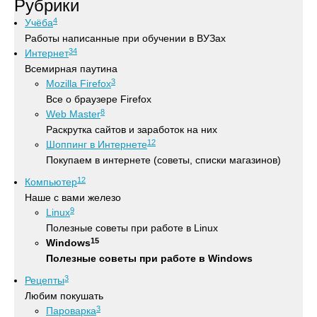
Рубрики
4
Учёба
Работы написанные при обучении в ВУЗах
34
Интернет
Всемирная паутина
3
Mozilla Firefox
Все о браузере Firefox
8
Web Master
Раскрутка сайтов и заработок на них
12
Шоппинг в Интернете
Покупаем в интернете (советы, списки магазинов)
12
Компьютер
Наше с вами железо
9
Linux
Полезные советы при работе в Linux
15
Windows
Полезные советы при работе в Windows
3
Рецепты
Любим покушать
3
Пароварка