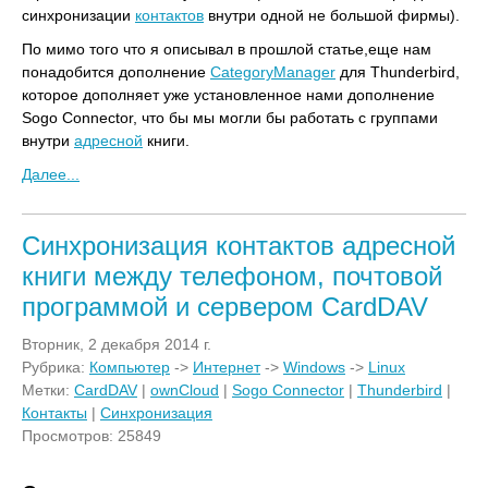
синхронизации
контактов
внутри одной не большой фирмы).
По мимо того что я описывал в прошлой статье,еще нам
понадобится дополнение
CategoryManager
для Thunderbird,
которое дополняет уже установленное нами дополнение
Sogo Connector, что бы мы могли бы работать с группами
внутри
адресной
книги.
Далее...
Синхронизация контактов адресной
книги между телефоном, почтовой
программой и сервером CardDAV
Вторник, 2 декабря 2014 г.
Рубрика:
Компьютер
->
Интернет
->
Windows
->
Linux
Метки:
CardDAV
|
ownCloud
|
Sogo Connector
|
Thunderbird
|
Контакты
|
Синхронизация
Просмотров: 25849