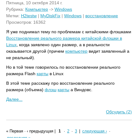
Пятница, 10 октября 2014 г.
Рубрика:
Компьютер
->
Windows
Метки:
H2testw
|
MyDiskFix
|
Windows
|
восстановление
Просмотров: 16362
Я уже поднимал тему по проблемам с китайскими флэшками
Восстановление реального размера китайской флэшки в
Linux
, когда заявлено один размер, а в реальности
оказывается другой (причем
компьютер
видит заявленный а
не реальный).
Но в той теме говорилось по восстановлении реального
размера Flash
карты
в Linux
В этой теме расскажу про восстановление реального
размера (объема)
флэш
карты
а Виндовс.
Далее...
Обсудить (2)
« Первая
·
‹ предыдущая
|
1
·
2
·
3
|
следующая ›
·