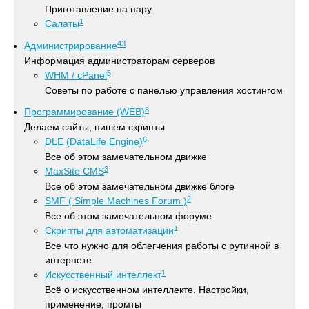
Приготавление на пару
1
Салаты
43
Администрирование
Информация администраторам серверов
5
WHM / cPanel
Советы по работе с панелью управления хостингом
8
Программирование (WEB)
Делаем сайты, пишем скрипты
6
DLE (DataLife Engine)
Все об этом замечательном движке
3
MaxSite CMS
Все об этом замечательном движке блоге
2
SMF ( Simple Machines Forum )
Все об этом замечательном форуме
1
Скрипты для автоматизации
Все что нужно для облегчения работы с рутинной в
интернете
1
Искусственный интеллект
Всё о искусственном интеллекте. Настройки,
применение, промты