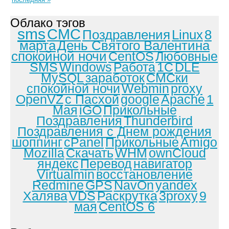
последняя »
Облако тэгов
sms
СМС
Поздравления
Linux
8
марта
День Святого Валентина
спокойной ночи
CentOS
Любовные
SMS
Windows
Работа
1С
DLE
MySQL
заработок
СМСки
спокойной ночи
Webmin
proxy
OpenVZ
с Пасхой
google
Apache
1
Мая
iGO
Прикольные
Поздравления
Thunderbird
Поздравления с Днем рождения
шоппинг
cPanel
Прикольные
Amigo
Mozilla
Скачать
WHM
ownCloud
яндекс
Перевод
навигатор
Virtualmin
восстановление
Redmine
GPS
NavOn
yandex
Халява
VDS
Раскрутка
3proxy
9
мая
CentOS 6