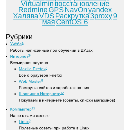
Virtualmin
восстановление
Redmine
GPS
NavOn
yandex
Халява
VDS
Раскрутка
3proxy
9
мая
CentOS 6
Рубрики
4
Учёба
Работы написанные при обучении в ВУЗах
34
Интернет
Всемирная паутина
3
Mozilla Firefox
Все о браузере Firefox
8
Web Master
Раскрутка сайтов и заработок на них
12
Шоппинг в Интернете
Покупаем в интернете (советы, списки магазинов)
12
Компьютер
Наше с вами железо
9
Linux
Полезные советы при работе в Linux