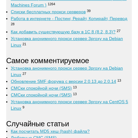
1264
Machines Forum )
39
Списки бесплатных прокси серверов
Работа в интернете - Постинг, Рерайт, Копирайт, Перевод
28
27
Как добавить существующую базу в 1С 8 (8.2, 8.3)?
Установка анонимного прокси сервер 3proxy на Debian
21
Linux
Самое комментируемое
Установка анонимного прокси сервер 3proxy на Debian
27
Linux
13
Обновление SMF форума с версии 2.0.13 до 2.0.14
13
СМСки спокойной ночи (SMS)
13
СМСки спокойной ночи (SMS)
Установка анонимного прокси сервер 3proxy на CentOS 5
9
Linux
Случайные статьи
Как посчитать MD5 хеш (hash) файла?
Любовные СМС (SMS)