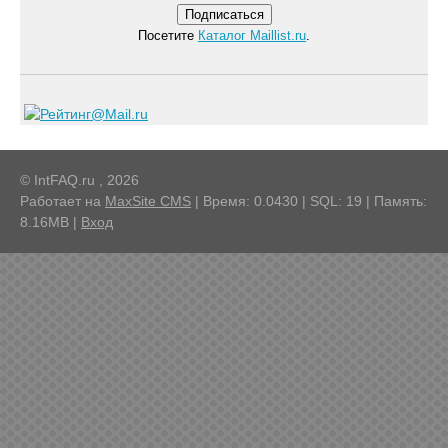
Посетите
Каталог Maillist.ru
.
© IntFAQ.ru , 2026
Работает на
MaxSite CMS
| Время: 0.0430 | SQL: 19 | Память:
8.16MB
|
Вход