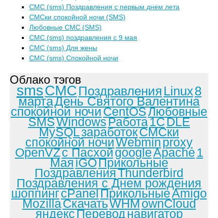
СМС (sms) Поздравления с первым днем лета
СМСки спокойной ночи (SMS)
Любовные СМС (SMS)
СМС (sms) поздравления с 9 мая
СМС (sms) Для жены
СМС (sms) Спокойной ночи
Облако тэгов
sms
СМС
Поздравления
Linux
8
марта
День Святого Валентина
спокойной ночи
CentOS
Любовные
SMS
Windows
Работа
1С
DLE
MySQL
заработок
СМСки
спокойной ночи
Webmin
proxy
OpenVZ
с Пасхой
google
Apache
1
Мая
iGO
Прикольные
Поздравления
Thunderbird
Поздравления с Днем рождения
шоппинг
cPanel
Прикольные
Amigo
Mozilla
Скачать
WHM
ownCloud
яндекс
Перевод
навигатор