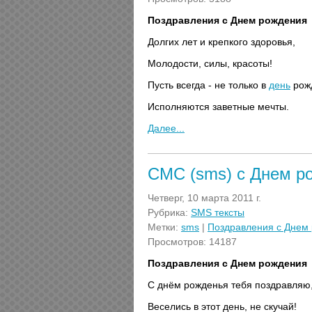
Поздравления с Днем рождения
Долгих лет и крепкого здоровья,
Молодости, силы, красоты!
Пусть всегда - не только в
день
рож
Исполняются заветные мечты.
Далее...
СМС (sms) с Днем р
Четверг, 10 марта 2011 г.
Рубрика:
SMS тексты
Метки:
sms
|
Поздравления с Днем
Просмотров: 14187
Поздравления с Днем рождения
С днём рожденья тебя поздравляю
Веселись в этот день, не скучай!