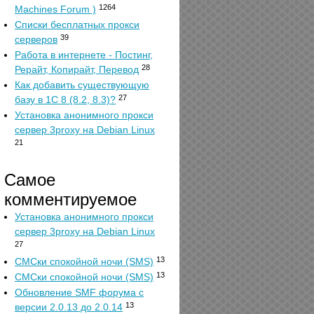
1264
Machines Forum )
Списки бесплатных прокси
39
серверов
Работа в интернете - Постинг,
28
Рерайт, Копирайт, Перевод
Как добавить существующую
27
базу в 1С 8 (8.2, 8.3)?
Установка анонимного прокси
сервер 3proxy на Debian Linux
21
Самое
комментируемое
Установка анонимного прокси
сервер 3proxy на Debian Linux
27
13
СМСки спокойной ночи (SMS)
13
СМСки спокойной ночи (SMS)
Обновление SMF форума с
13
версии 2.0.13 до 2.0.14