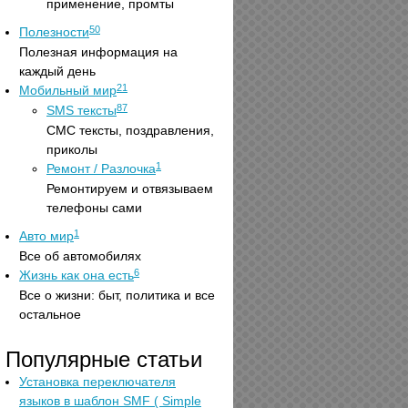
применение, промты
50
Полезности
Полезная информация на
каждый день
21
Мобильный мир
87
SMS тексты
СМС тексты, поздравления,
приколы
1
Ремонт / Разлочка
Ремонтируем и отвязываем
телефоны сами
1
Авто мир
Все об автомобилях
6
Жизнь как она есть
Все о жизни: быт, политика и все
остальное
Популярные статьи
Установка переключателя
языков в шаблон SMF ( Simple