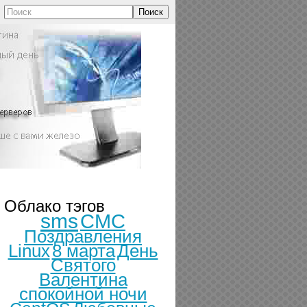
Поиск
Облако тэгов
sms
СМС
Поздравления
Linux
8 марта
День
Святого
Валентина
спокойной ночи