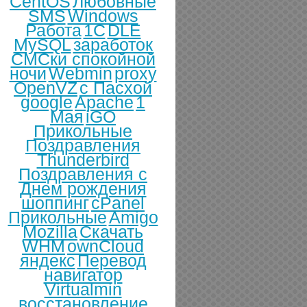
CentOS
Любовные
SMS
Windows
Работа
1С
DLE
MySQL
заработок
СМСки спокойной
ночи
Webmin
proxy
OpenVZ
с Пасхой
google
Apache
1
Мая
iGO
Прикольные
Поздравления
Thunderbird
Поздравления с
Днем рождения
шоппинг
cPanel
Прикольные
Amigo
Mozilla
Скачать
WHM
ownCloud
яндекс
Перевод
навигатор
Virtualmin
восстановление