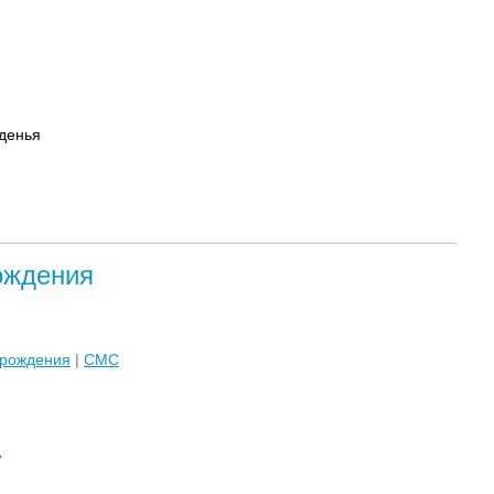
денья
ождения
 рождения
|
СМС
,