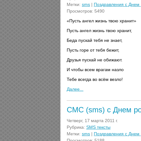
Метки:
sms
|
Поздравления с Днем
Просмотров: 5490
«Пусть ангел жизнь твою хранит»
Пусть ангел жизнь твою хранит,
Беда пускай тебя не знает,
Пусть горе от тебя бежит,
Друзья пускай не обижают.
И чтобы всем врагам назло
Тебе всегда во всём везло!
Далее...
СМС (sms) с Днем р
Четверг, 17 марта 2011 г.
Рубрика:
SMS тексты
Метки:
sms
|
Поздравления с Днем
Просмотров: 5188