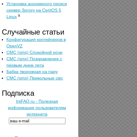
Установка анонимного прокси
сервер 3proxy на CentOS 5
9
Linux
Случайные статьи
Конфигурация контейнеров в
OpenVZ
СМС (sms) Спокойной ночи
СМС (sms) Поздравления с
первым днем лета
Бабка творожная на пару
СМС (sms) Прикольные смс
Подписка
IntFAQ.ru - Полезная
информация пользователям
интернета