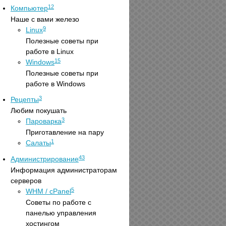
12
Компьютер
Наше с вами железо
9
Linux
Полезные советы при
работе в Linux
15
Windows
Полезные советы при
работе в Windows
3
Рецепты
Любим покушать
3
Пароварка
Приготавление на пару
1
Салаты
43
Администрирование
Информация администраторам
серверов
5
WHM / cPanel
Советы по работе с
панелью управления
хостингом