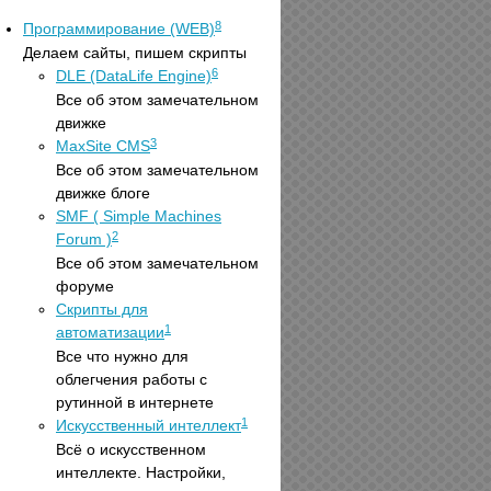
8
Программирование (WEB)
Делаем сайты, пишем скрипты
6
DLE (DataLife Engine)
Все об этом замечательном
движке
3
MaxSite CMS
Все об этом замечательном
движке блоге
SMF ( Simple Machines
2
Forum )
Все об этом замечательном
форуме
Скрипты для
1
автоматизации
Все что нужно для
облегчения работы с
рутинной в интернете
1
Искусственный интеллект
Всё о искусственном
интеллекте. Настройки,