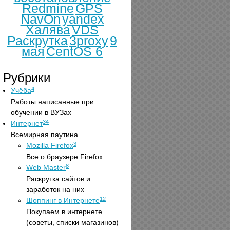
Redmine
GPS
NavOn
yandex
Халява
VDS
Раскрутка
3proxy
9
мая
CentOS 6
Рубрики
4
Учёба
Работы написанные при
обучении в ВУЗах
34
Интернет
Всемирная паутина
3
Mozilla Firefox
Все о браузере Firefox
8
Web Master
Раскрутка сайтов и
заработок на них
12
Шоппинг в Интернете
Покупаем в интернете
(советы, списки магазинов)