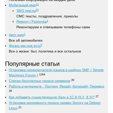
21
Мобильный мир
87
SMS тексты
СМС тексты, поздравления, приколы
1
Ремонт / Разлочка
Ремонтируем и отвязываем телефоны сами
1
Авто мир
Все об автомобилях
6
Жизнь как она есть
Все о жизни: быт, политика и все остальное
Популярные статьи
Установка переключателя языков в шаблон SMF ( Simple
1264
Machines Forum )
39
Списки бесплатных прокси серверов
Работа в интернете - Постинг, Рерайт, Копирайт, Перевод
28
27
Как добавить существующую базу в 1С 8 (8.2, 8.3)?
Установка анонимного прокси сервер 3proxy на Debian
21
Linux