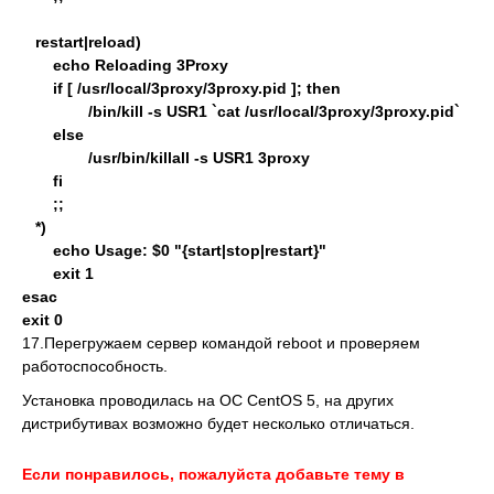
restart|reload)
echo Reloading 3Proxy
if [ /usr/local/3proxy/3proxy.pid ]; then
/bin/kill -s USR1 `cat /usr/local/3proxy/3proxy.pid`
else
/usr/bin/killall -s USR1 3proxy
fi
;;
*)
echo Usage: $0 "{start|stop|restart}"
exit 1
esac
exit 0
17.Перегружаем сервер командой reboot и проверяем
работоспособность.
Установка проводилась на ОС CentOS 5, на других
дистрибутивах возможно будет несколько отличаться.
Если понравилось, пожалуйста добавьте тему в