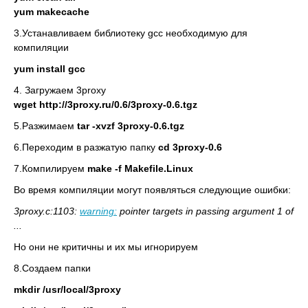
yum makecache
3.Устанавливаем библиотеку gcc необходимую для
компиляции
yum install gcc
4. Загружаем 3proxy
wget http://3proxy.ru/0.6/3proxy-0.6.tgz
5.Разжимаем
tar -xvzf 3proxy-0.6.tgz
6.Переходим в разжатую папку
cd 3proxy-0.6
7.Компилируем
make -f Makefile.Linux
Во время компиляции могут появляться следующие ошибки:
3proxy.c:1103:
warning:
pointer targets in passing argument 1 of
...
Но они не критичны и их мы игнорируем
8.Создаем папки
mkdir /usr/local/3proxy