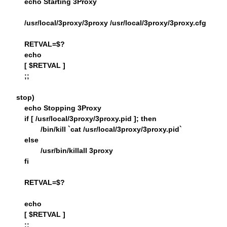
echo Starting 3Proxy
/usr/local/3proxy/3proxy /usr/local/3proxy/3proxy.cfg
RETVAL=$?
echo
[ $RETVAL ]
;;
stop)
echo Stopping 3Proxy
if [ /usr/local/3proxy/3proxy.pid ]; then
/bin/kill `cat /usr/local/3proxy/3proxy.pid`
else
/usr/bin/killall 3proxy
fi
RETVAL=$?
echo
[ $RETVAL ]
;;