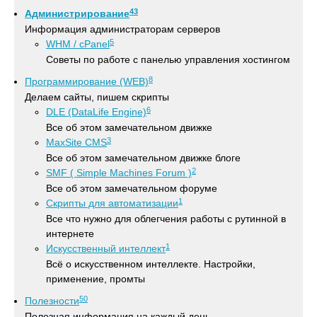
43
Администрирование
Информация администраторам серверов
5
WHM / cPanel
Советы по работе с панелью управления хостингом
8
Программирование (WEB)
Делаем сайты, пишем скрипты
6
DLE (DataLife Engine)
Все об этом замечательном движке
3
MaxSite CMS
Все об этом замечательном движке блоге
2
SMF ( Simple Machines Forum )
Все об этом замечательном форуме
1
Скрипты для автоматизации
Все что нужно для облегчения работы с рутинной в
интернете
1
Искусственный интеллект
Всё о искусственном интеллекте. Настройки,
применение, промты
50
Полезности
Полезная информация на каждый день