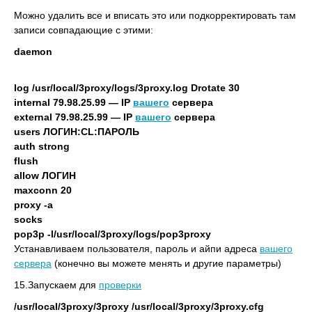
Можно удалить все и вписать это или подкорректировать там
записи совпадающие с этими:
daemon
log /usr/local/3proxy/logs/3proxy.log Drotate 30
internal 79.98.25.99 — IP
вашего
сервера
external 79.98.25.99 — IP
вашего
сервера
users ЛОГИН:CL:ПАРОЛЬ
auth strong
flush
allow ЛОГИН
maxconn 20
proxy -a
socks
pop3p -l/usr/local/3proxy/logs/pop3proxy
Устанавливаем пользователя, пароль и айпи адреса
вашего
сервера
(конечно вы можете менять и другие параметры)
15.Запускаем для
проверки
/usr/local/3proxy/3proxy /usr/local/3proxy/3proxy.cfg