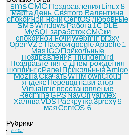
sms
СМС
Поздравления
Linux
8
марта
День Святого Валентина
спокойной ночи
CentOS
Любовные
SMS
Windows
Работа
1С
DLE
MySQL
заработок
СМСки
спокойной ночи
Webmin
proxy
OpenVZ
с Пасхой
google
Apache
1
Мая
iGO
Прикольные
Поздравления
Thunderbird
Поздравления с Днем рождения
шоппинг
cPanel
Прикольные
Amigo
Mozilla
Скачать
WHM
ownCloud
яндекс
Перевод
навигатор
Virtualmin
восстановление
Redmine
GPS
NavOn
yandex
Халява
VDS
Раскрутка
3proxy
9
мая
CentOS 6
Рубрики
4
Учёба