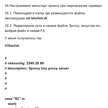
16.Настраиваем автостарт прокси при перезагрузке сервера.
16.1. Переходим в папку где размещаются файлы
автозагрузки
cd /etc/init.d/
16.2. Редактируем пути в нашем файле 3proxy, запустив mc,
выбрав файл и нажав F4:
У меня получилось так:
#!/bin/sh
#
# chkconfig: 2345 20 80
# description: 3proxy tiny proxy server
#
#
#
#
case "$1" in
start)