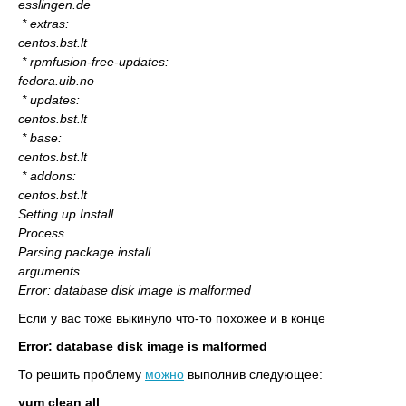
esslingen.de
* extras:
centos.bst.lt
* rpmfusion-free-updates:
fedora.uib.no
* updates:
centos.bst.lt
* base:
centos.bst.lt
* addons:
centos.bst.lt
Setting up Install
Process
Parsing package install
arguments
Error: database disk image is malformed
Если у вас тоже выкинуло что-то похожее и в конце
Error: database disk image is malformed
То решить проблему
можно
выполнив следующее:
yum clean all