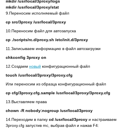
mkdir /usr/local/3proxy/logs
mkdir /usr/local/3proxy/stat
9.Переносим исполняемый файл
cp src/3proxy /usr/local/3proxy
10.Переносим файл для автозапуска
cp ./scripts/rc.d/proxy.sh /etc/init.d/3proxy
11.Записываем информацию в файл автозагрузки
chkconfig 3proxy on
12.Создаем
новый
конфигурационный файл
touch /usr/local/3proxy/3proxy.cfg
Или переносим из образца конфигурационный файл
cp cfg/3proxy.cfg.sample /usr/local/3proxy/3proxy.cfg
13.Выставляем права
chown -R nobody:nogroup /usr/local/3proxy
14.Переходим в папку
cd /usr/local/3proxy
и настраиваем
3proxy.cfg запустив mc, выбрав файл и нажав F4: