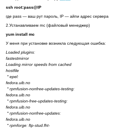
ssh root:pass@IP
где pass — ваш рут пароль, IP — айпи адрес сервера
2.Устанавливаем mc (файловый менеджер)
yum install mc
У меня при установке возникла следующая ошибка:
Loaded plugins:
fastestmirror
Loading mirror speeds from cached
hostfile
* epel:
fedora.uib.no
* rpmfusion-nonfree-updates-testing:
fedora.uib.no
* rpmfusion-free-updates-testing:
fedora.uib.no
* rpmfusion-nonfree-updates:
fedora.uib.no
* rpmforge: ftp-stud.fht-