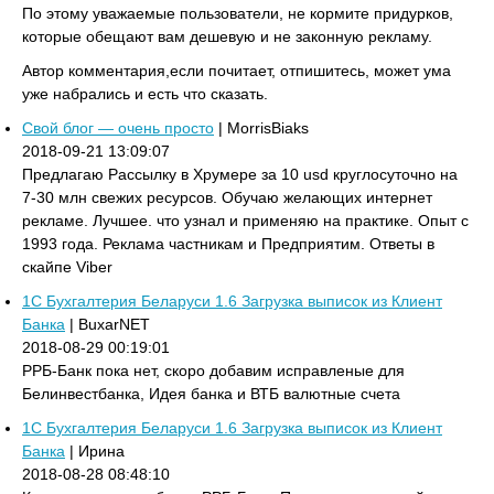
По этому уважаемые пользователи, не кормите придурков,
которые обещают вам дешевую и не законную рекламу.
Автор комментария,если почитает, отпишитесь, может ума
уже набрались и есть что сказать.
Свой блог — очень просто
| MorrisBiaks
2018-09-21 13:09:07
Предлагаю Рассылку в Хрумере за 10 usd круглосуточно на
7-30 млн свежих ресурсов. Обучаю желающих интернет
рекламе. Лучшее. что узнал и применяю на практике. Опыт с
1993 года. Реклама частникам и Предприятим. Ответы в
скайпе Viber
1C Бухгалтерия Беларуси 1.6 Загрузка выписок из Клиент
Банка
| BuxarNET
2018-08-29 00:19:01
РРБ-Банк пока нет, скоро добавим исправленые для
Белинвестбанка, Идея банка и ВТБ валютные счета
1C Бухгалтерия Беларуси 1.6 Загрузка выписок из Клиент
Банка
| Ирина
2018-08-28 08:48:10