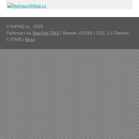
© IntFAQ.ru , 2026
Работает на
MaxSite CMS
| Время: 0.0284 | SQL: 2 | Память:
7.97MB
|
Вход