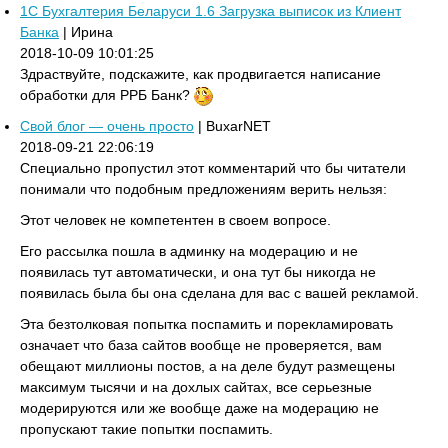
1C Бухгалтерия Беларуси 1.6 Загрузка выписок из Клиент
Банка
| Ирина
2018-10-09 10:01:25
Здраствуйте, подскажите, как продвигается написание
обработки для РРБ Банк?
Свой блог — очень просто
| BuxarNET
2018-09-21 22:06:19
Специально пропустил этот комментарий что бы читатели
понимали что подобным предложениям верить нельзя:
Этот человек не компетентен в своем вопросе.
Его рассылка пошла в админку на модерацию и не
появилась тут автоматически, и она тут бы никогда не
появилась была бы она сделана для вас с вашей рекламой.
Эта безтолковая попытка поспамить и порекламировать
означает что база сайтов вообще не проверяется, вам
обещают миллионы постов, а на деле будут размещены
максимум тысячи и на дохлых сайтах, все серьезные
модерируются или же вообще даже на модерацию не
пропускают такие попытки поспамить.