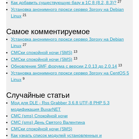
27
Как добавить существующую базу в 1С 8 (8.2, 8.3)?
Установка анонимного прокси сервер 3proxy на Debian
21
Linux
Самое комментируемое
Установка анонимного прокси сервер 3proxy на Debian
27
Linux
13
СМСки спокойной ночи (SMS)
13
СМСки спокойной ночи (SMS)
13
Обновление SMF форума с версии 2.0.13 до 2.0.14
Установка анонимного прокси сервер 3proxy на CentOS 5
9
Linux
Случайные статьи
Мод для DLE - Rss Grabber 3.6.8 UTF-8 PHP 5.3
модификация BuxarNET
СМС (sms) Спокойной ночи
СМС (sms) День Святого Валентина
СМСки спокойной ночи (SMS)
Как узнать список модулей установленных и