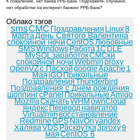
К сожалению, нет банка РРБ-Банк. Подскажите, случайно,
нет обработки на интернет банкинг РРБ-Банк?
Облако тэгов
sms
СМС
Поздравления
Linux
8
марта
День Святого Валентина
спокойной ночи
CentOS
Любовные
SMS
Windows
Работа
1С
DLE
MySQL
заработок
СМСки
спокойной ночи
Webmin
proxy
OpenVZ
с Пасхой
google
Apache
1
Мая
iGO
Прикольные
Поздравления
Thunderbird
Поздравления с Днем рождения
шоппинг
cPanel
Прикольные
Amigo
Mozilla
Скачать
WHM
ownCloud
яндекс
Перевод
навигатор
Virtualmin
восстановление
Redmine
GPS
NavOn
yandex
Халява
VDS
Раскрутка
3proxy
9
мая
CentOS 6