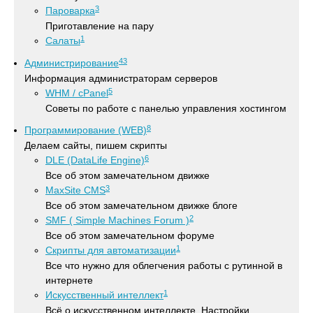
3
Пароварка
Приготавление на пару
1
Салаты
43
Администрирование
Информация администраторам серверов
5
WHM / cPanel
Советы по работе с панелью управления хостингом
8
Программирование (WEB)
Делаем сайты, пишем скрипты
6
DLE (DataLife Engine)
Все об этом замечательном движке
3
MaxSite CMS
Все об этом замечательном движке блоге
2
SMF ( Simple Machines Forum )
Все об этом замечательном форуме
1
Скрипты для автоматизации
Все что нужно для облегчения работы с рутинной в
интернете
1
Искусственный интеллект
Всё о искусственном интеллекте. Настройки,