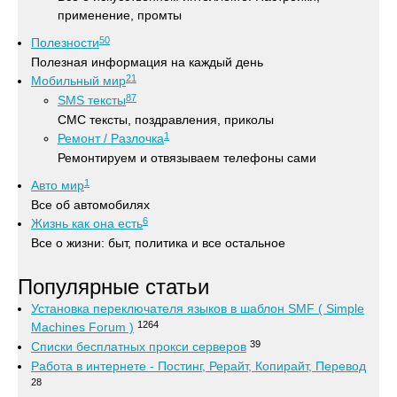
применение, промты
50
Полезности
Полезная информация на каждый день
21
Мобильный мир
87
SMS тексты
СМС тексты, поздравления, приколы
1
Ремонт / Разлочка
Ремонтируем и отвязываем телефоны сами
1
Авто мир
Все об автомобилях
6
Жизнь как она есть
Все о жизни: быт, политика и все остальное
Популярные статьи
Установка переключателя языков в шаблон SMF ( Simple
1264
Machines Forum )
39
Списки бесплатных прокси серверов
Работа в интернете - Постинг, Рерайт, Копирайт, Перевод
28