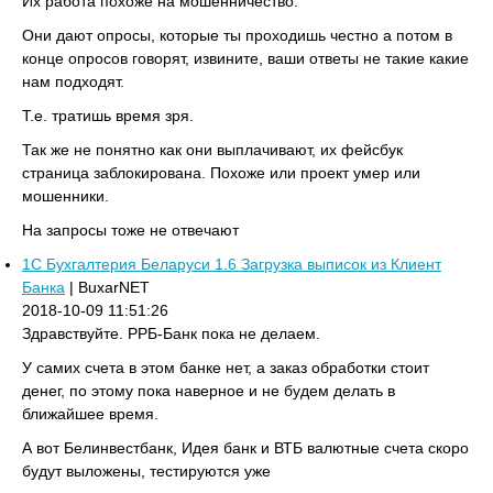
Их работа похоже на мошенничество.
Они дают опросы, которые ты проходишь честно а потом в
конце опросов говорят, извините, ваши ответы не такие какие
нам подходят.
Т.е. тратишь время зря.
Так же не понятно как они выплачивают, их фейсбук
страница заблокирована. Похоже или проект умер или
мошенники.
На запросы тоже не отвечают
1C Бухгалтерия Беларуси 1.6 Загрузка выписок из Клиент
Банка
| BuxarNET
2018-10-09 11:51:26
Здравствуйте. РРБ-Банк пока не делаем.
У самих счета в этом банке нет, а заказ обработки стоит
денег, по этому пока наверное и не будем делать в
ближайшее время.
А вот Белинвестбанк, Идея банк и ВТБ валютные счета скоро
будут выложены, тестируются уже