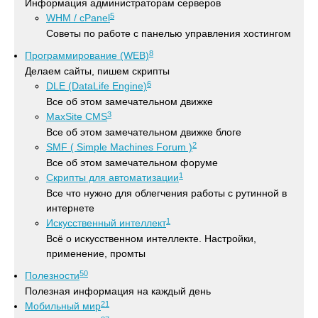
Информация администраторам серверов
5
WHM / cPanel
Советы по работе с панелью управления хостингом
8
Программирование (WEB)
Делаем сайты, пишем скрипты
6
DLE (DataLife Engine)
Все об этом замечательном движке
3
MaxSite CMS
Все об этом замечательном движке блоге
2
SMF ( Simple Machines Forum )
Все об этом замечательном форуме
1
Скрипты для автоматизации
Все что нужно для облегчения работы с рутинной в
интернете
1
Искусственный интеллект
Всё о искусственном интеллекте. Настройки,
применение, промты
50
Полезности
Полезная информация на каждый день
21
Мобильный мир