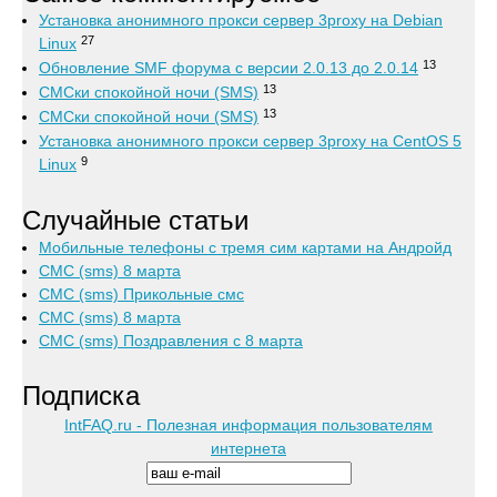
Установка анонимного прокси сервер 3proxy на Debian
27
Linux
13
Обновление SMF форума с версии 2.0.13 до 2.0.14
13
СМСки спокойной ночи (SMS)
13
СМСки спокойной ночи (SMS)
Установка анонимного прокси сервер 3proxy на CentOS 5
9
Linux
Случайные статьи
Мобильные телефоны с тремя сим картами на Андройд
СМС (sms) 8 марта
СМС (sms) Прикольные смс
СМС (sms) 8 марта
СМС (sms) Поздравления с 8 марта
Подписка
IntFAQ.ru - Полезная информация пользователям
интернета