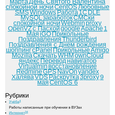
марта
День Святого Валентина
спокойной ночи
CentOS
Любовные
SMS
Windows
Работа
1С
DLE
MySQL
заработок
СМСки
спокойной ночи
Webmin
proxy
OpenVZ
с Пасхой
google
Apache
1
Мая
iGO
Прикольные
Поздравления
Thunderbird
Поздравления с Днем рождения
шоппинг
cPanel
Прикольные
Amigo
Mozilla
Скачать
WHM
ownCloud
яндекс
Перевод
навигатор
Virtualmin
восстановление
Redmine
GPS
NavOn
yandex
Халява
VDS
Раскрутка
3proxy
9
мая
CentOS 6
Рубрики
4
Учёба
Работы написанные при обучении в ВУЗах
34
Интернет