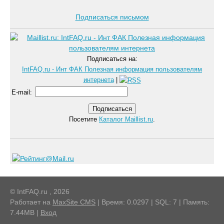
Подписаться письмом
Подписаться на:
IntFAQ.ru - Инт ФАК Полезная информация пользователям
интернета
|
E-mail
:
Посетите
Каталог Maillist.ru
.
© IntFAQ.ru , 2026
Работает на
MaxSite CMS
| Время: 0.0297 | SQL: 7 | Память:
7.44MB
|
Вход