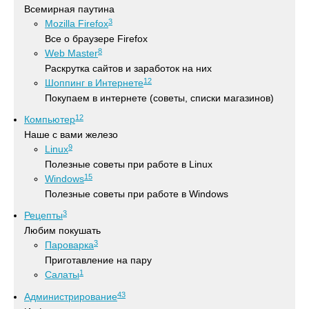
Всемирная паутина
3
Mozilla Firefox
Все о браузере Firefox
8
Web Master
Раскрутка сайтов и заработок на них
12
Шоппинг в Интернете
Покупаем в интернете (советы, списки магазинов)
12
Компьютер
Наше с вами железо
9
Linux
Полезные советы при работе в Linux
15
Windows
Полезные советы при работе в Windows
3
Рецепты
Любим покушать
3
Пароварка
Приготавление на пару
1
Салаты
43
Администрирование