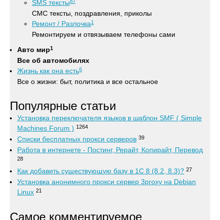
87
SMS тексты
СМС тексты, поздравления, приколы
1
Ремонт / Разлочка
Ремонтируем и отвязываем телефоны сами
1
Авто мир
Все об автомобилях
6
Жизнь как она есть
Все о жизни: быт, политика и все остальное
Популярные статьи
Установка переключателя языков в шаблон SMF ( Simple
1264
Machines Forum )
39
Списки бесплатных прокси серверов
Работа в интернете - Постинг, Рерайт, Копирайт, Перевод
28
27
Как добавить существующую базу в 1С 8 (8.2, 8.3)?
Установка анонимного прокси сервер 3proxy на Debian
21
Linux
Самое комментируемое