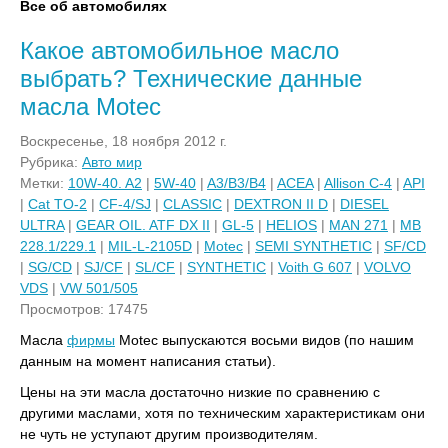
Все об автомобилях
Какое автомобильное масло
выбрать? Технические данные
масла Motec
Воскресенье, 18 ноября 2012 г.
Рубрика:
Авто мир
Метки:
10W-40. A2
|
5W-40
|
A3/B3/B4
|
ACEA
|
Allison C-4
|
API
|
Cat TO-2
|
CF-4/SJ
|
CLASSIC
|
DEXTRON II D
|
DIESEL
ULTRA
|
GEAR OIL. ATF DX II
|
GL-5
|
HELIOS
|
MAN 271
|
MB
228.1/229.1
|
MIL-L-2105D
|
Motec
|
SEMI SYNTHETIC
|
SF/CD
|
SG/CD
|
SJ/CF
|
SL/CF
|
SYNTHETIC
|
Voith G 607
|
VOLVO
VDS
|
VW 501/505
Просмотров: 17475
Масла
фирмы
Motec выпускаются восьми видов (по нашим
данным на момент написания статьи).
Цены на эти масла достаточно низкие по сравнению с
другими маслами, хотя по техническим характеристикам они
не чуть не уступают другим производителям.