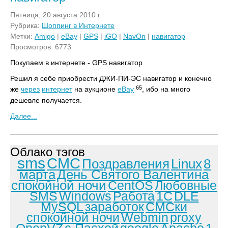
Пятница, 20 августа 2010 г.
Рубрика:
Шоппинг в Интернете
Метки:
Amigo
|
eBay
|
GPS
|
iGO
|
NavOn
|
навигатор
Просмотров: 6773
Покупаем в интернете - GPS навигатор
Решил я себе приобрести ДЖИ-ПИ-ЭС навигатор и конечно
65
же
через
интернет
на аукционе
eBay
, ибо на много
дешевле получается.
Далее...
Облако тэгов
sms
СМС
Поздравления
Linux
8
марта
День Святого Валентина
спокойной ночи
CentOS
Любовные
SMS
Windows
Работа
1С
DLE
MySQL
заработок
СМСки
спокойной ночи
Webmin
proxy