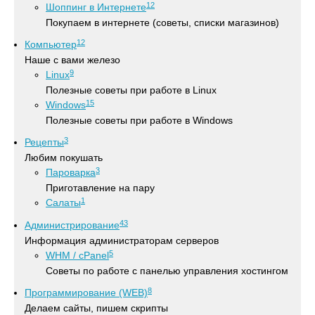
12
Шоппинг в Интернете
Покупаем в интернете (советы, списки магазинов)
12
Компьютер
Наше с вами железо
9
Linux
Полезные советы при работе в Linux
15
Windows
Полезные советы при работе в Windows
3
Рецепты
Любим покушать
3
Пароварка
Приготавление на пару
1
Салаты
43
Администрирование
Информация администраторам серверов
5
WHM / cPanel
Советы по работе с панелью управления хостингом
8
Программирование (WEB)
Делаем сайты, пишем скрипты