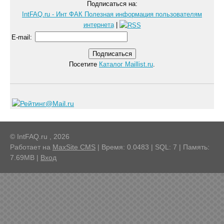
Подписаться на:
IntFAQ.ru - Инт ФАК Полезная информация пользователям
интернета
|
E-mail
:
Посетите
Каталог Maillist.ru
.
© IntFAQ.ru , 2026
Работает на
MaxSite CMS
| Время: 0.0483 | SQL: 7 | Память:
7.69MB
|
Вход