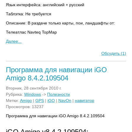
Язык интерфейса: английский + русский
Таблэтка: Не требуется
Описание: В раздаче только карты, пои, ландшафты от:
Телеатлас Navteq TopMap
Далее...
Обсудить (1)
Программа для навигации iGO
Amigo 8.4.2.109504
Вторник, 28 сентября 2010 г.
Рубрика:
Windows
->
Полезности
Метки:
Amigo
|
GPS
|
iGO
|
NavOn
|
навигатор
Просмотров: 13237
Программа для навигации iGO Amigo 8.4.2.109504
iGO Amigo v8.4.2.109504: