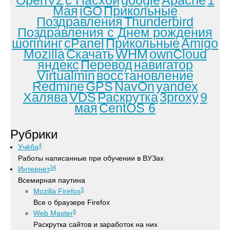
OpenVZ
с Пасхой
google
Apache
1
Мая
iGO
Прикольные
Поздравления
Thunderbird
Поздравления с Днем рождения
шоппинг
cPanel
Прикольные
Amigo
Mozilla
Скачать
WHM
ownCloud
яндекс
Перевод
навигатор
Virtualmin
восстановление
Redmine
GPS
NavOn
yandex
Халява
VDS
Раскрутка
3proxy
9
мая
CentOS 6
Рубрики
4
Учёба
Работы написанные при обучении в ВУЗах
34
Интернет
Всемирная паутина
3
Mozilla Firefox
Все о браузере Firefox
8
Web Master
Раскрутка сайтов и заработок на них