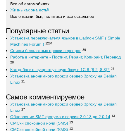
Все об автомобилях
6
Жизнь как она есть
Все о жизни: быт, политика и все остальное
Популярные статьи
Установка переключателя языков в шаблон SMF ( Simple
1264
Machines Forum )
39
Списки бесплатных прокси серверов
Работа в интернете - Постинг, Рерайт, Копирайт, Перевод
28
27
Как добавить существующую базу в 1С 8 (8.2, 8.3)?
Установка анонимного прокси сервер 3proxy на Debian
21
Linux
Самое комментируемое
Установка анонимного прокси сервер 3proxy на Debian
27
Linux
13
Обновление SMF форума с версии 2.0.13 до 2.0.14
13
СМСки спокойной ночи (SMS)
13
СМСки спокойной ночи (SMS)