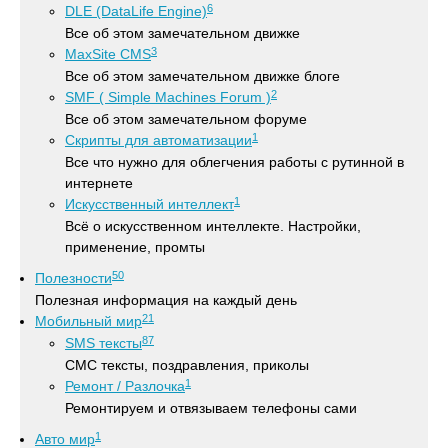
6
DLE (DataLife Engine)
Все об этом замечательном движке
3
MaxSite CMS
Все об этом замечательном движке блоге
2
SMF ( Simple Machines Forum )
Все об этом замечательном форуме
1
Скрипты для автоматизации
Все что нужно для облегчения работы с рутинной в
интернете
1
Искусственный интеллект
Всё о искусственном интеллекте. Настройки,
применение, промты
50
Полезности
Полезная информация на каждый день
21
Мобильный мир
87
SMS тексты
СМС тексты, поздравления, приколы
1
Ремонт / Разлочка
Ремонтируем и отвязываем телефоны сами
1
Авто мир