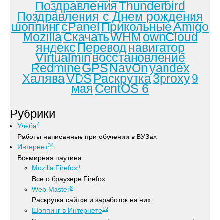
Поздравления
Thunderbird
Поздравления с Днем рождения
шоппинг
cPanel
Прикольные
Amigo
Mozilla
Скачать
WHM
ownCloud
яндекс
Перевод
навигатор
Virtualmin
восстановление
Redmine
GPS
NavOn
yandex
Халява
VDS
Раскрутка
3proxy
9
мая
CentOS 6
Рубрики
4
Учёба
Работы написанные при обучении в ВУЗах
34
Интернет
Всемирная паутина
3
Mozilla Firefox
Все о браузере Firefox
8
Web Master
Раскрутка сайтов и заработок на них
12
Шоппинг в Интернете