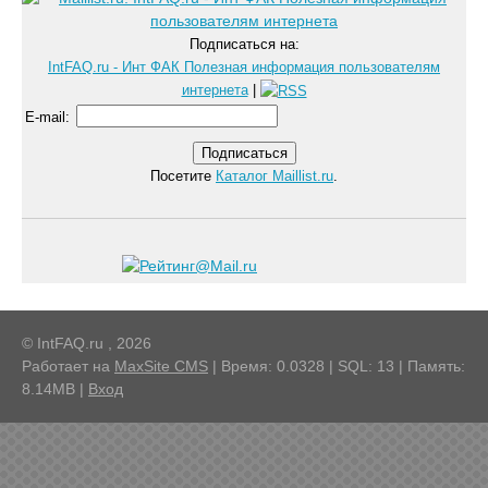
Подписаться на:
IntFAQ.ru - Инт ФАК Полезная информация пользователям
интернета
|
E-mail
:
Посетите
Каталог Maillist.ru
.
© IntFAQ.ru , 2026
Работает на
MaxSite CMS
| Время: 0.0328 | SQL: 13 | Память:
8.14MB
|
Вход