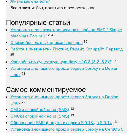
6
Жизнь как она есть
Все о жизни: быт, политика и все остальное
Популярные статьи
Установка переключателя языков в шаблон SMF ( Simple
1264
Machines Forum )
39
Списки бесплатных прокси серверов
Работа в интернете - Постинг, Рерайт, Копирайт, Перевод
28
27
Как добавить существующую базу в 1С 8 (8.2, 8.3)?
Установка анонимного прокси сервер 3proxy на Debian
21
Linux
Самое комментируемое
Установка анонимного прокси сервер 3proxy на Debian
27
Linux
13
СМСки спокойной ночи (SMS)
13
СМСки спокойной ночи (SMS)
13
Обновление SMF форума с версии 2.0.13 до 2.0.14
Установка анонимного прокси сервер 3proxy на CentOS 5