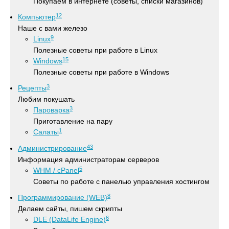
Покупаем в интернете (советы, списки магазинов)
12
Компьютер
Наше с вами железо
9
Linux
Полезные советы при работе в Linux
15
Windows
Полезные советы при работе в Windows
3
Рецепты
Любим покушать
3
Пароварка
Приготавление на пару
1
Салаты
43
Администрирование
Информация администраторам серверов
5
WHM / cPanel
Советы по работе с панелью управления хостингом
8
Программирование (WEB)
Делаем сайты, пишем скрипты
6
DLE (DataLife Engine)