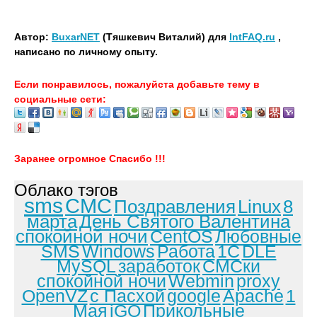
Автор:
BuxarNET
(Тяшкевич Виталий) для
IntFAQ.ru
,
написано по личному опыту.
Если понравилось, пожалуйста добавьте тему в
социальные сети:
Заранее огромное Спасибо !!!
Облако тэгов
sms
СМС
Поздравления
Linux
8
марта
День Святого Валентина
спокойной ночи
CentOS
Любовные
SMS
Windows
Работа
1С
DLE
MySQL
заработок
СМСки
спокойной ночи
Webmin
proxy
OpenVZ
с Пасхой
google
Apache
1
Мая
iGO
Прикольные