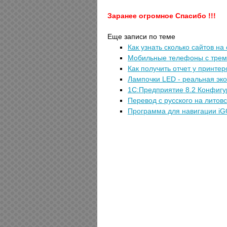
Заранее огромное Спасибо !!!
Еще записи по теме
Как узнать сколько сайтов на
Мобильные телефоны с трем
Как получить отчет у принте
Лампочки LED - реальная эко
1С:Предприятие 8.2 Конфигу
Перевод с русского на литовс
Программа для навигации iG