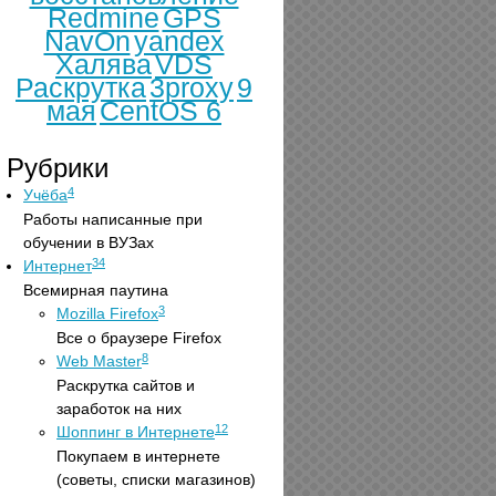
Redmine
GPS
NavOn
yandex
Халява
VDS
Раскрутка
3proxy
9
мая
CentOS 6
Рубрики
4
Учёба
Работы написанные при
обучении в ВУЗах
34
Интернет
Всемирная паутина
3
Mozilla Firefox
Все о браузере Firefox
8
Web Master
Раскрутка сайтов и
заработок на них
12
Шоппинг в Интернете
Покупаем в интернете
(советы, списки магазинов)