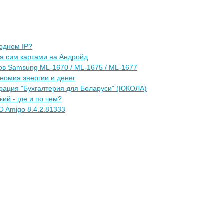
 одном IP?
я сим картами на Андройд
ров Samsung ML-1670 / ML-1675 / ML-1677
номия энергии и денег
рация "Бухгалтерия для Беларуси" (ЮКОЛА)
кий - где и по чем?
O Amigo 8.4.2.81333