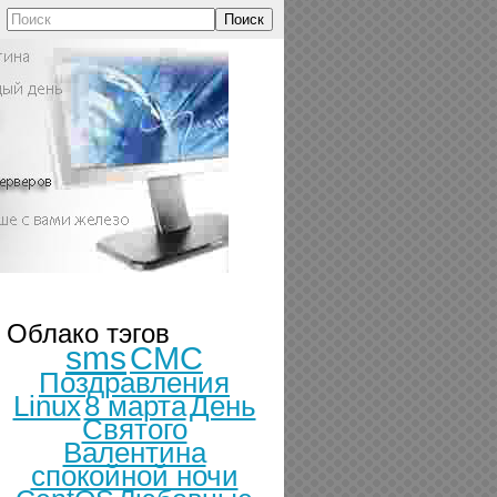
Поиск
Облако тэгов
sms
СМС
Поздравления
Linux
8 марта
День
Святого
Валентина
спокойной ночи