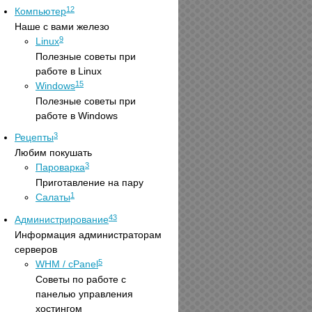
12
Компьютер
Наше с вами железо
9
Linux
Полезные советы при
работе в Linux
15
Windows
Полезные советы при
работе в Windows
3
Рецепты
Любим покушать
3
Пароварка
Приготавление на пару
1
Салаты
43
Администрирование
Информация администраторам
серверов
5
WHM / cPanel
Советы по работе с
панелью управления
хостингом