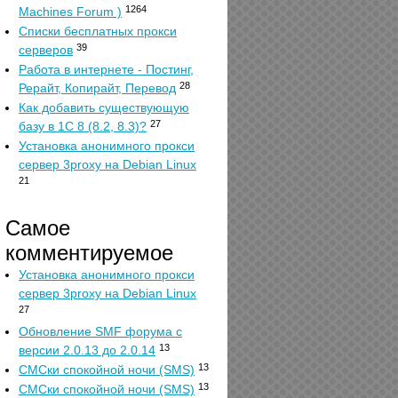
1264
Machines Forum )
Списки бесплатных прокси
39
серверов
Работа в интернете - Постинг,
28
Рерайт, Копирайт, Перевод
Как добавить существующую
27
базу в 1С 8 (8.2, 8.3)?
Установка анонимного прокси
сервер 3proxy на Debian Linux
21
Самое
комментируемое
Установка анонимного прокси
сервер 3proxy на Debian Linux
27
Обновление SMF форума с
13
версии 2.0.13 до 2.0.14
13
СМСки спокойной ночи (SMS)
13
СМСки спокойной ночи (SMS)