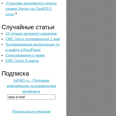
Установка анонимного прокси
сервер 3proxy на CentOS 5
9
Linux
Случайные статьи
10 лучших интернет-рекордов
СМС (sms) поздравления 1 мая
Подтверждения регистрации по
е-майлу в RootPanel
Стихотворения о маме
СМС (sms) 8 марта
Подписка
IntFAQ.ru - Полезная
информация пользователям
интернета
Подписаться письмом