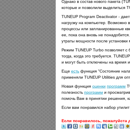
Однако в состав нового пакета (TU
которые и позволили выделиться 
TUNEUP Program Deactivator - дае
нагрузку на компьютер. Возможно 
процессы или запланированные кв
ее, пока она вновь не понадобитс
утраты мощности после установки
Режим TUNEUP Turbo позволяет с 
тогда, когда это требуется. TUNEU
и могут быть отключены на время и
Еще
есть
функция "Состояние налад
применяли TUNEUP Utilities для о
Новая функция
оценки
программ
TU
полезность
программ
и просматри
помочь Вам в принятии решения, к
Если вам понравился набор утилит 
Если понравилось, пожалуйста 