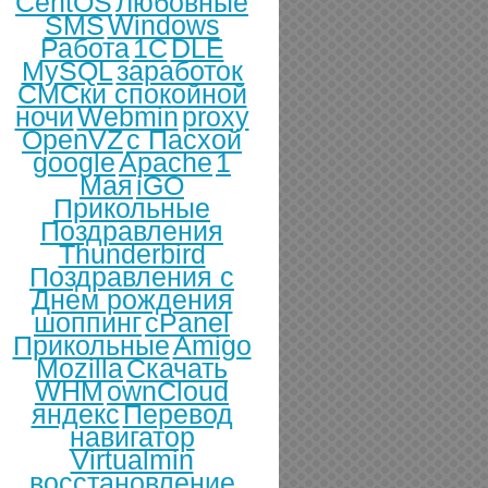
CentOS
Любовные
SMS
Windows
Работа
1С
DLE
MySQL
заработок
СМСки спокойной
ночи
Webmin
proxy
OpenVZ
с Пасхой
google
Apache
1
Мая
iGO
Прикольные
Поздравления
Thunderbird
Поздравления с
Днем рождения
шоппинг
cPanel
Прикольные
Amigo
Mozilla
Скачать
WHM
ownCloud
яндекс
Перевод
навигатор
Virtualmin
восстановление