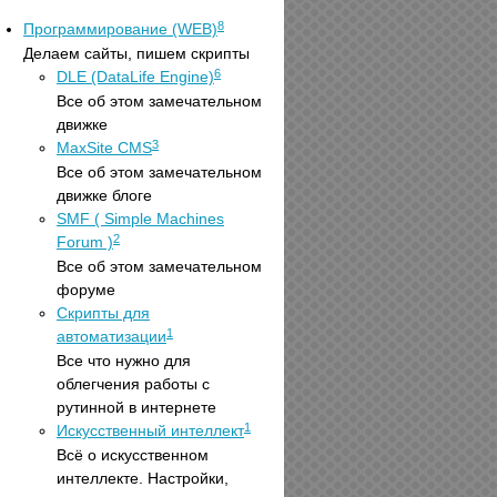
8
Программирование (WEB)
Делаем сайты, пишем скрипты
6
DLE (DataLife Engine)
Все об этом замечательном
движке
3
MaxSite CMS
Все об этом замечательном
движке блоге
SMF ( Simple Machines
2
Forum )
Все об этом замечательном
форуме
Скрипты для
1
автоматизации
Все что нужно для
облегчения работы с
рутинной в интернете
1
Искусственный интеллект
Всё о искусственном
интеллекте. Настройки,