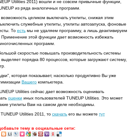
NEUP Utilities 2011) вошли и не совсем привычные функции,
TUNEUP из ряда аналогичных программ.
т возможность целиком выключать утилиты, снижая этим
выключить служебные утилиты, утилиты автозапуска, фоновые
есты. То
есть
мы не удаляем программу, а лишь деактивируем
я. Применение этой функции дает возможность избежать
 многочисленных программ.
большой скоростью повышать производительность системы
P выделяет порядка 80 процессов, которые загружают систему,
гр.
ки", которая показывает, насколько продуктивно Вы уже
птимизации
Вашего
компьютера.
NEUP Utilities сейчас дает возможность оценивать
вать
оценки
иных пользователей TUNEUP Utilities. Это может
акие утилиты Вам на самом деле необходимы.
TUNEUP Utilities 2011, то
скачать
его вы можете
тут
добавьте тему в социальные сети: