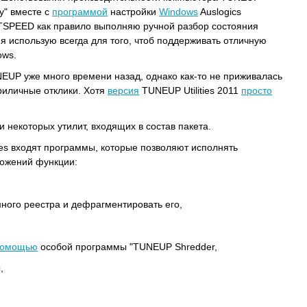
ку" вместе с
программой
настройки
Windows
Auslogics
EED как правило выполняю ручной разбор состояния
 использую всегда для того, чтоб поддерживать отличную
ows.
NEUP уже много времени назад, однако как-то не приживалась
риличные отклики. Хотя
версия
TUNEUP Utilities 2011
просто
и некоторых утилит, входящих в состав пакета.
ties входят программы, которые позволяют исполнять
ложений функции:
много реестра и дефрагментировать его,
помощью
особой программы "TUNEUP Shredder,
,