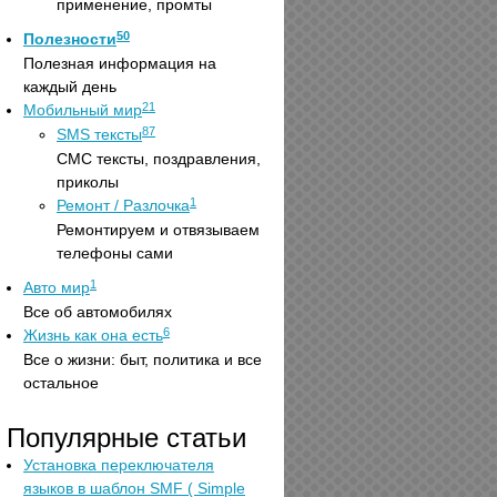
применение, промты
50
Полезности
Полезная информация на
каждый день
21
Мобильный мир
87
SMS тексты
СМС тексты, поздравления,
приколы
1
Ремонт / Разлочка
Ремонтируем и отвязываем
телефоны сами
1
Авто мир
Все об автомобилях
6
Жизнь как она есть
Все о жизни: быт, политика и все
остальное
Популярные статьи
Установка переключателя
языков в шаблон SMF ( Simple