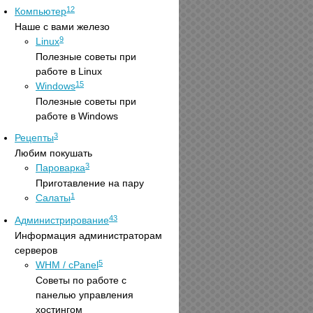
12
Компьютер
Наше с вами железо
9
Linux
Полезные советы при
работе в Linux
15
Windows
Полезные советы при
работе в Windows
3
Рецепты
Любим покушать
3
Пароварка
Приготавление на пару
1
Салаты
43
Администрирование
Информация администраторам
серверов
5
WHM / cPanel
Советы по работе с
панелью управления
хостингом