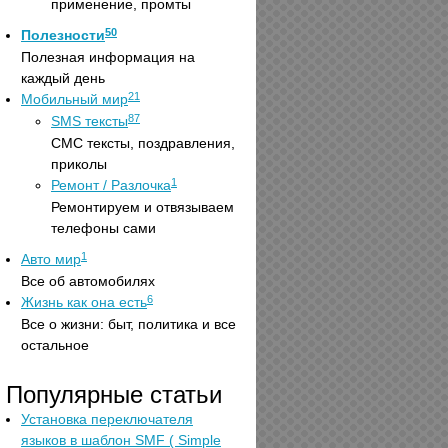
применение, промты
50
Полезности
Полезная информация на
каждый день
21
Мобильный мир
87
SMS тексты
СМС тексты, поздравления,
приколы
1
Ремонт / Разлочка
Ремонтируем и отвязываем
телефоны сами
1
Авто мир
Все об автомобилях
6
Жизнь как она есть
Все о жизни: быт, политика и все
остальное
Популярные статьи
Установка переключателя
языков в шаблон SMF ( Simple