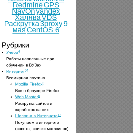
Redmine
GPS
NavOn
yandex
Халява
VDS
Раскрутка
3proxy
9
мая
CentOS 6
Рубрики
4
Учёба
Работы написанные при
обучении в ВУЗах
34
Интернет
Всемирная паутина
3
Mozilla Firefox
Все о браузере Firefox
8
Web Master
Раскрутка сайтов и
заработок на них
12
Шоппинг в Интернете
Покупаем в интернете
(советы, списки магазинов)