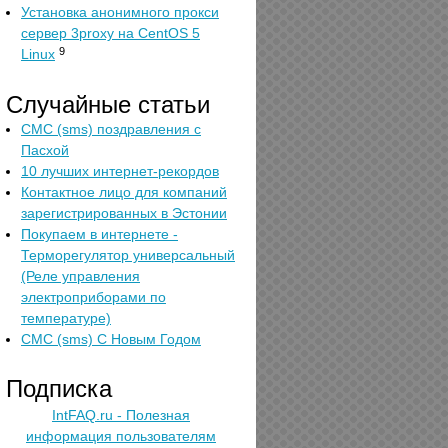
Установка анонимного прокси
сервер 3proxy на CentOS 5
9
Linux
Случайные статьи
СМС (sms) поздравления с
Пасхой
10 лучших интернет-рекордов
Контактное лицо для компаний
зарегистрированных в Эстонии
Покупаем в интернете -
Терморегулятор универсальный
(Реле управления
электроприборами по
температуре)
СМС (sms) С Новым Годом
Подписка
IntFAQ.ru - Полезная
информация пользователям