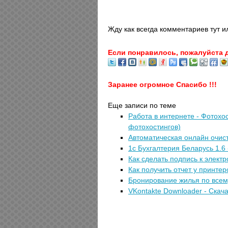
Жду как всегда комментариев тут и
Если понравилось, пожалуйста 
Заранее огромное Спасибо !!!
Еще записи по теме
Работа в интернете - Фотохос
фотохостингов)
Автоматическая онлайн очис
1с Бухгалтерия Беларусь 1.6 
Как сделать подпись к элект
Как получить отчет у принте
Бронирование жилья по всем
VKontakte Downloader - Скач