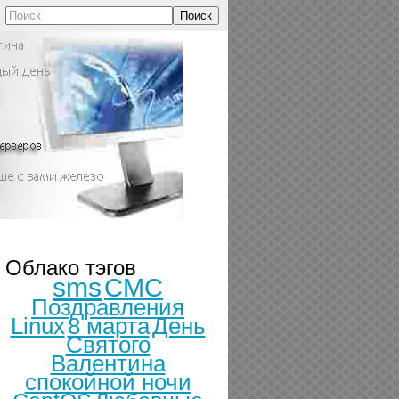
Поиск
Облако тэгов
sms
СМС
Поздравления
Linux
8 марта
День
Святого
Валентина
спокойной ночи