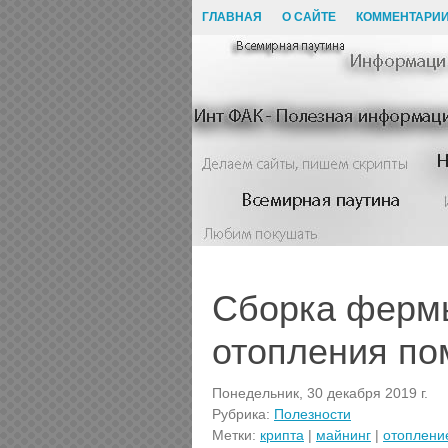
ГЛАВНАЯ
О САЙТЕ
КОММЕНТАРИ
Сборка фермы
отопления п
Понедельник, 30 декабря 2019 г.
Рубрика:
Полезности
Метки:
крипта
|
майнинг
|
отоплени