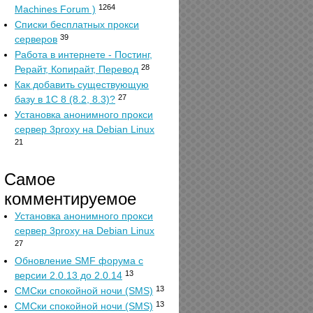
1264
Machines Forum )
Списки бесплатных прокси
39
серверов
Работа в интернете - Постинг,
28
Рерайт, Копирайт, Перевод
Как добавить существующую
27
базу в 1С 8 (8.2, 8.3)?
Установка анонимного прокси
сервер 3proxy на Debian Linux
21
Самое
комментируемое
Установка анонимного прокси
сервер 3proxy на Debian Linux
27
Обновление SMF форума с
13
версии 2.0.13 до 2.0.14
13
СМСки спокойной ночи (SMS)
13
СМСки спокойной ночи (SMS)