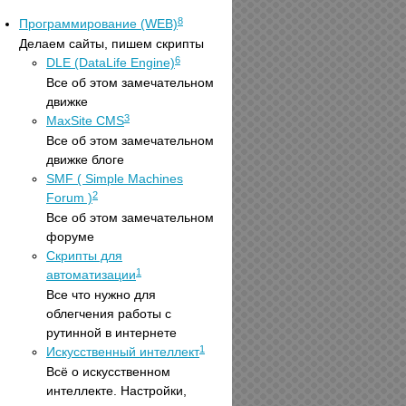
8
Программирование (WEB)
Делаем сайты, пишем скрипты
6
DLE (DataLife Engine)
Все об этом замечательном
движке
3
MaxSite CMS
Все об этом замечательном
движке блоге
SMF ( Simple Machines
2
Forum )
Все об этом замечательном
форуме
Скрипты для
1
автоматизации
Все что нужно для
облегчения работы с
рутинной в интернете
1
Искусственный интеллект
Всё о искусственном
интеллекте. Настройки,