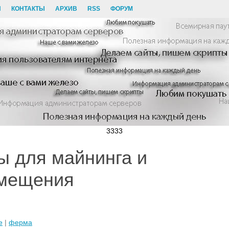
И
КОНТАКТЫ
АРХИВ
RSS
ФОРУМ
3333
 для майнинга и
омещения
е
|
ферма