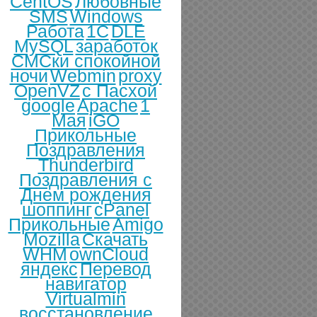
CentOS
Любовные
SMS
Windows
Работа
1С
DLE
MySQL
заработок
СМСки спокойной
ночи
Webmin
proxy
OpenVZ
с Пасхой
google
Apache
1
Мая
iGO
Прикольные
Поздравления
Thunderbird
Поздравления с
Днем рождения
шоппинг
cPanel
Прикольные
Amigo
Mozilla
Скачать
WHM
ownCloud
яндекс
Перевод
навигатор
Virtualmin
восстановление