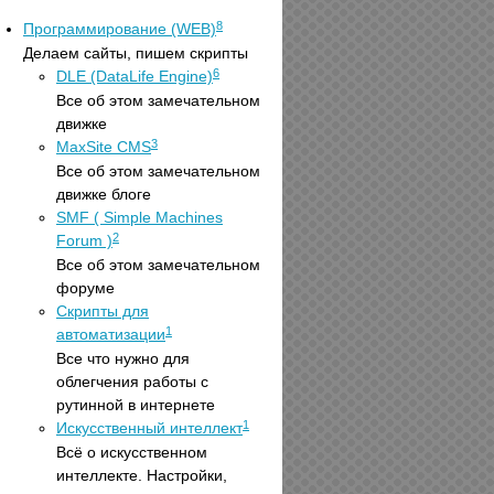
8
Программирование (WEB)
Делаем сайты, пишем скрипты
6
DLE (DataLife Engine)
Все об этом замечательном
движке
3
MaxSite CMS
Все об этом замечательном
движке блоге
SMF ( Simple Machines
2
Forum )
Все об этом замечательном
форуме
Скрипты для
1
автоматизации
Все что нужно для
облегчения работы с
рутинной в интернете
1
Искусственный интеллект
Всё о искусственном
интеллекте. Настройки,