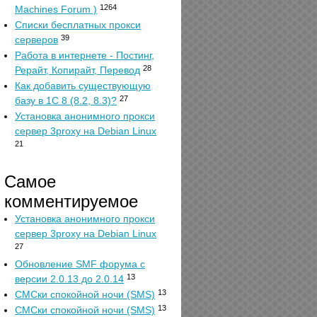
1264
Machines Forum )
Списки бесплатных прокси
39
серверов
Работа в интернете - Постинг,
28
Рерайт, Копирайт, Перевод
Как добавить существующую
27
базу в 1С 8 (8.2, 8.3)?
Установка анонимного прокси
сервер 3proxy на Debian Linux
21
Самое
комментируемое
Установка анонимного прокси
сервер 3proxy на Debian Linux
27
Обновление SMF форума с
13
версии 2.0.13 до 2.0.14
13
СМСки спокойной ночи (SMS)
13
СМСки спокойной ночи (SMS)