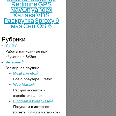
Redmine
GPS
NavOn
yandex
Халява
VDS
Раскрутка
3proxy
9
мая
CentOS 6
Рубрики
4
Учёба
Работы написанные при
обучении в ВУЗах
34
Интернет
Всемирная паутина
3
Mozilla Firefox
Все о браузере Firefox
8
Web Master
Раскрутка сайтов и
заработок на них
12
Шоппинг в Интернете
Покупаем в интернете
(советы, списки магазинов)