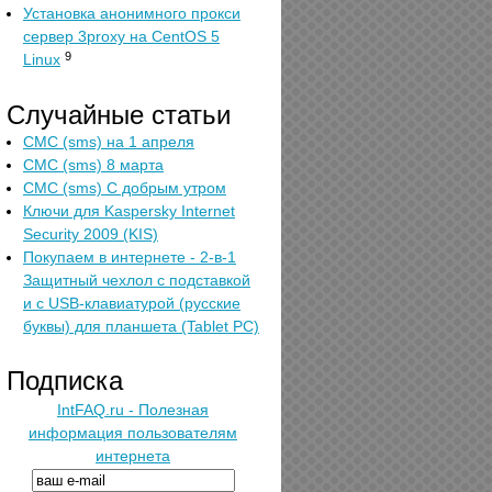
Установка анонимного прокси
сервер 3proxy на CentOS 5
9
Linux
Случайные статьи
СМС (sms) на 1 апреля
СМС (sms) 8 марта
СМС (sms) С добрым утром
Ключи для Kaspersky Internet
Security 2009 (KIS)
Покупаем в интернете - 2-в-1
Защитный чехлол с подставкой
и с USB-клавиатурой (русские
буквы) для планшета (Tablet PC)
Подписка
IntFAQ.ru - Полезная
информация пользователям
интернета