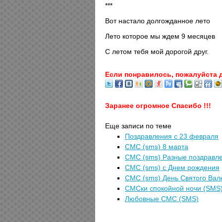
***
Вот настало долгожданное лето
Лето которое мы ждем 9 месяцев
С летом тебя мой дорогой друг.
Если понравилось, пожалуйста 
Заранее огромное Спасибо !!!
Еще записи по теме
Поздравления с 23 февраля
СМС (sms) 8 марта
СМС (sms) Разные поздравл
СМС (sms) с Днем рождения
СМС (sms) День Святого Вал
СМСки спокойной ночи (SMS
Любовные СМС (SMS)