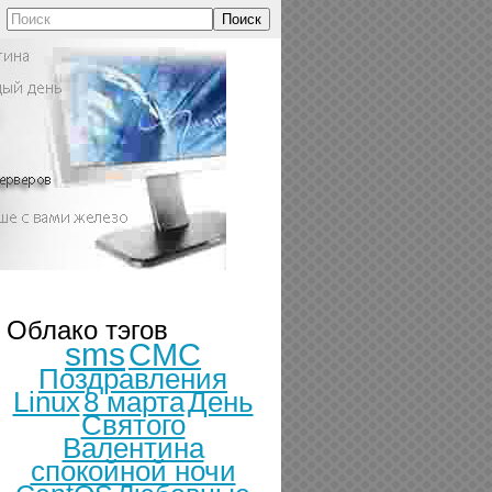
Поиск
Облако тэгов
sms
СМС
Поздравления
Linux
8 марта
День
Святого
Валентина
спокойной ночи