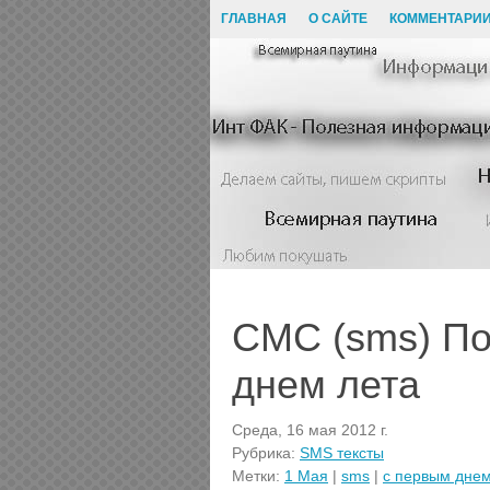
ГЛАВНАЯ
О САЙТЕ
КОММЕНТАРИ
СМС (sms) По
днем лета
Среда, 16 мая 2012 г.
Рубрика:
SMS тексты
Метки:
1 Мая
|
sms
|
с первым днем