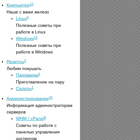
12
Компьютер
Наше с вами железо
9
Linux
Полезные советы при
работе в Linux
15
Windows
Полезные советы при
работе в Windows
3
Рецепты
Любим покушать
3
Пароварка
Приготавление на пару
1
Салаты
43
Администрирование
Информация администраторам
серверов
5
WHM / cPanel
Советы по работе с
панелью управления
хостингом