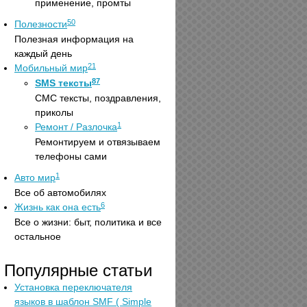
применение, промты
50
Полезности
Полезная информация на
каждый день
21
Мобильный мир
87
SMS тексты
СМС тексты, поздравления,
приколы
1
Ремонт / Разлочка
Ремонтируем и отвязываем
телефоны сами
1
Авто мир
Все об автомобилях
6
Жизнь как она есть
Все о жизни: быт, политика и все
остальное
Популярные статьи
Установка переключателя
языков в шаблон SMF ( Simple