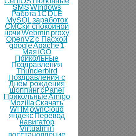
CentOS
Любовные
SMS
Windows
Работа
1С
DLE
MySQL
заработок
СМСки спокойной
ночи
Webmin
proxy
OpenVZ
с Пасхой
google
Apache
1
Мая
iGO
Прикольные
Поздравления
Thunderbird
Поздравления с
Днем рождения
шоппинг
cPanel
Прикольные
Amigo
Mozilla
Скачать
WHM
ownCloud
яндекс
Перевод
навигатор
Virtualmin
восстановление