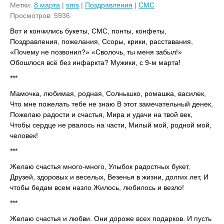
Метки:
8 марта
|
sms
|
Поздравления
|
СМС
Просмотров: 5936
Вот и кончились букеты, СМС, понты, конфеты,
Поздравления, пожелания, Ссоры, крики, расставания,
«Почему не позвонил?» «Сволочь, ты меня забыл!»
Обошлося всё без инфаркта? Мужики, с 9-м марта!
***
Мамочка, любимая, родная, Солнышко, ромашка, василек,
Что мне пожелать тебе не знаю В этот замечательный денек,
Пожелаю радости и счастья, Мира и удачи на твой век,
Чтобы сердце не рвалось на части, Милый мой, родной мой,
человек!
***
Желаю счастья много-много, Улыбок радостных букет,
Друзей, здоровых и веселых, Везенья в жизни, долгих лет, И
чтобы бедам всем назло Жилось, любилось и везло!
***
Желаю счастья и любви. Они дороже всех подарков. И пусть