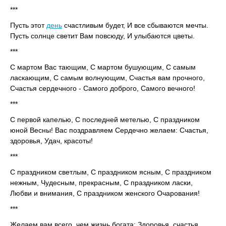
***
Пусть этот
день
счастливым будет, И все сбываются мечты.
Пусть солнце светит Вам повсюду, И улыбаются цветы.
***
С мартом Вас тающим, С мартом бушующим, С самым
ласкающим, С самым волнующим, Счастья вам прочного,
Счастья сердечного - Самого доброго, Самого вечного!
***
С первой капелью, С последней метелью, С праздником
юной Весны! Вас поздравляем Сердечно желаем: Счастья,
здоровья, Удач, красоты!
***
С праздником светлым, С праздником ясным, С праздником
нежным, Чудесным, прекрасным, С праздником ласки,
Любви и внимания, С праздником женского Очарования!
***
Желаем вам всего, чем жизнь богата: Здоровья, счастья,