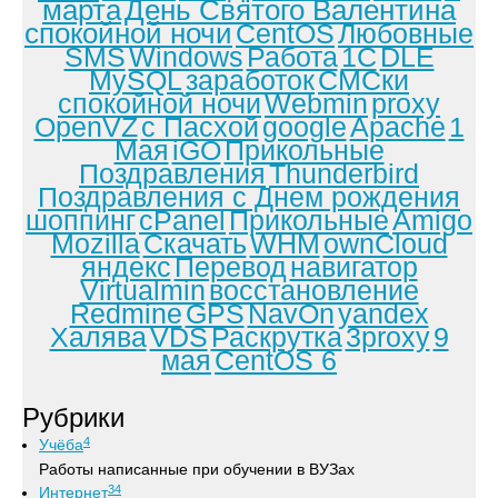
марта
День Святого Валентина
спокойной ночи
CentOS
Любовные
SMS
Windows
Работа
1С
DLE
MySQL
заработок
СМСки
спокойной ночи
Webmin
proxy
OpenVZ
с Пасхой
google
Apache
1
Мая
iGO
Прикольные
Поздравления
Thunderbird
Поздравления с Днем рождения
шоппинг
cPanel
Прикольные
Amigo
Mozilla
Скачать
WHM
ownCloud
яндекс
Перевод
навигатор
Virtualmin
восстановление
Redmine
GPS
NavOn
yandex
Халява
VDS
Раскрутка
3proxy
9
мая
CentOS 6
Рубрики
4
Учёба
Работы написанные при обучении в ВУЗах
34
Интернет