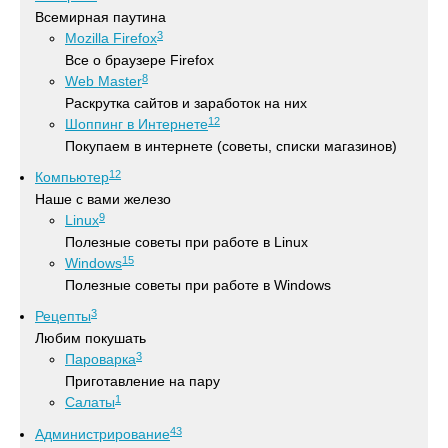
Всемирная паутина
3
Mozilla Firefox
Все о браузере Firefox
8
Web Master
Раскрутка сайтов и заработок на них
12
Шоппинг в Интернете
Покупаем в интернете (советы, списки магазинов)
12
Компьютер
Наше с вами железо
9
Linux
Полезные советы при работе в Linux
15
Windows
Полезные советы при работе в Windows
3
Рецепты
Любим покушать
3
Пароварка
Приготавление на пару
1
Салаты
43
Администрирование