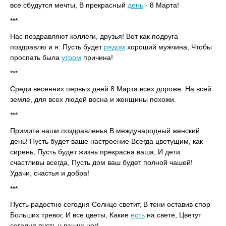
все сбудутся мечты, В прекрасный
день
- 8 Марта!
***
Нас поздравляют коллеги, друзья! Вот как подруга
поздравлю и я: Пусть будет
рядом
хороший мужчина, Чтобы
проспать была
утром
причина!
***
Среди весенних первых дней 8 Марта всех дороже. На всей
земле, для всех людей весна и женщины похожи.
***
Примите наши поздравленья В международный женский
день! Пусть будет ваше настроение Всегда цветущим, как
сирень, Пусть будет жизнь прекрасна ваша, И дети
счастливы всегда, Пусть дом ваш будет полной чашей!
Удачи, счастья и добра!
***
Пусть радостно сегодня Солнце светит, В тени оставив спор
Больших тревог, И все цветы, Какие
есть
на свете, Цветут
сегодня пусть у ваших ног!