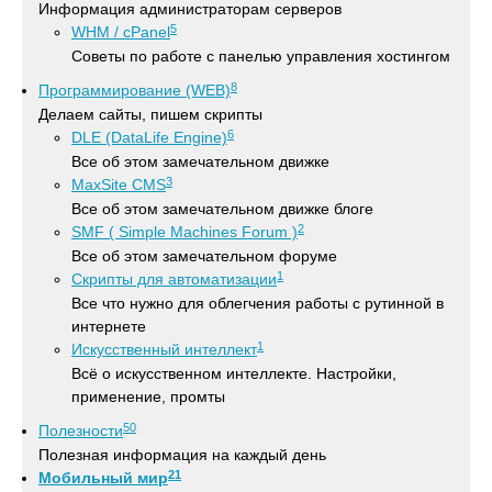
Информация администраторам серверов
5
WHM / cPanel
Советы по работе с панелью управления хостингом
8
Программирование (WEB)
Делаем сайты, пишем скрипты
6
DLE (DataLife Engine)
Все об этом замечательном движке
3
MaxSite CMS
Все об этом замечательном движке блоге
2
SMF ( Simple Machines Forum )
Все об этом замечательном форуме
1
Скрипты для автоматизации
Все что нужно для облегчения работы с рутинной в
интернете
1
Искусственный интеллект
Всё о искусственном интеллекте. Настройки,
применение, промты
50
Полезности
Полезная информация на каждый день
21
Мобильный мир