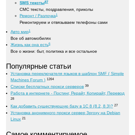
87
SMS тексты
СМС тексты, поздравления, приколы
1
Ремонт / Разлочка
Ремонтируем и отвязываем телефоны сами
1
Авто мир
Все об автомобилях
6
Жизнь как она есть
Все о жизни: быт, политика и все остальное
Популярные статьи
Установка переключателя языков в шаблон SMF ( Simple
1264
Machines Forum )
39
Списки бесплатных прокси серверов
Работа в интернете - Постинг, Рерайт, Копирайт, Перевод
28
27
Как добавить существующую базу в 1С 8 (8.2, 8.3)?
Установка анонимного прокси сервер 3proxy на Debian
21
Linux
Самое комментируемое