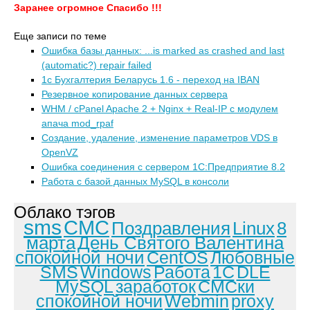
Заранее огромное Спасибо !!!
Еще записи по теме
Ошибка базы данных: ...is marked as crashed and last
(automatic?) repair failed
1с Бухгалтерия Беларусь 1.6 - переход на IBAN
Резервное копирование данных сервера
WHM / cPanel Apache 2 + Nginx + Real-IP с модулем
апача mod_rpaf
Создание, удаление, изменение параметров VDS в
OpenVZ
Ошибка соединения с сервером 1С:Предприятие 8.2
Работа с базой данных MySQL в консоли
Облако тэгов
sms
СМС
Поздравления
Linux
8
марта
День Святого Валентина
спокойной ночи
CentOS
Любовные
SMS
Windows
Работа
1С
DLE
MySQL
заработок
СМСки
спокойной ночи
Webmin
proxy