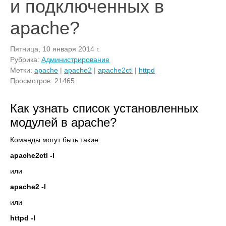
и подключенных в
apache?
Пятница, 10 января 2014 г.
Рубрика:
Администрирование
Метки:
apache
|
apache2
|
apache2ctl
|
httpd
Просмотров: 21465
Как узнать список установленных
модулей в apache?
Команды могут быть такие:
apache2ctl -l
или
apache2 -l
или
httpd -l