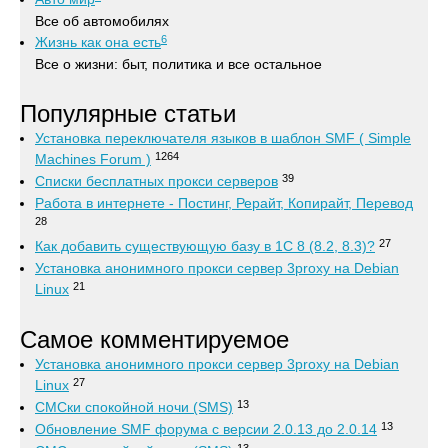
Все об автомобилях
6
Жизнь как она есть
Все о жизни: быт, политика и все остальное
Популярные статьи
Установка переключателя языков в шаблон SMF ( Simple
1264
Machines Forum )
39
Списки бесплатных прокси серверов
Работа в интернете - Постинг, Рерайт, Копирайт, Перевод
28
27
Как добавить существующую базу в 1С 8 (8.2, 8.3)?
Установка анонимного прокси сервер 3proxy на Debian
21
Linux
Самое комментируемое
Установка анонимного прокси сервер 3proxy на Debian
27
Linux
13
СМСки спокойной ночи (SMS)
13
Обновление SMF форума с версии 2.0.13 до 2.0.14
13