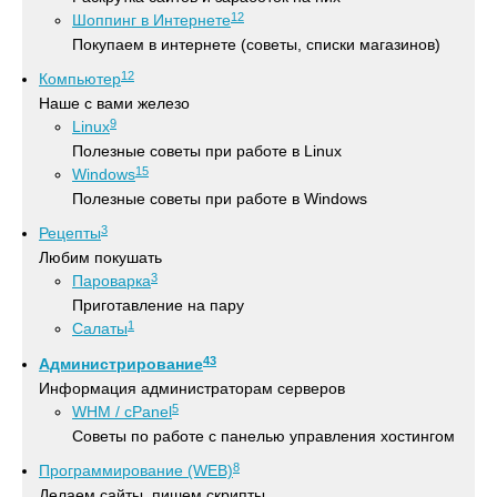
12
Шоппинг в Интернете
Покупаем в интернете (советы, списки магазинов)
12
Компьютер
Наше с вами железо
9
Linux
Полезные советы при работе в Linux
15
Windows
Полезные советы при работе в Windows
3
Рецепты
Любим покушать
3
Пароварка
Приготавление на пару
1
Салаты
43
Администрирование
Информация администраторам серверов
5
WHM / cPanel
Советы по работе с панелью управления хостингом
8
Программирование (WEB)
Делаем сайты, пишем скрипты