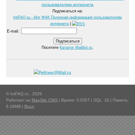
Подписаться на:
IntFAQ.ru - Инт ФАК Полезная информация пользователям
интернета
|
E-mail
:
Посетите
Каталог Maillist.ru
.
© IntFAQ.ru , 2026
Работает на
MaxSite CMS
| Время: 0.0357 | SQL: 16 | Память:
8.16MB
|
Вход