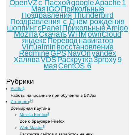
OpenVZ
с Пасхой
google
Apache
1
Мая
iGO
Прикольные
Поздравления
Thunderbird
Поздравления с Днем рождения
шоппинг
cPanel
Прикольные
Amigo
Mozilla
Скачать
WHM
ownCloud
яндекс
Перевод
навигатор
Virtualmin
восстановление
Redmine
GPS
NavOn
yandex
Халява
VDS
Раскрутка
3proxy
9
мая
CentOS 6
Рубрики
4
Учёба
Работы написанные при обучении в ВУЗах
34
Интернет
Всемирная паутина
3
Mozilla Firefox
Все о браузере Firefox
8
Web Master
Раскрутка сайтов и заработок на них