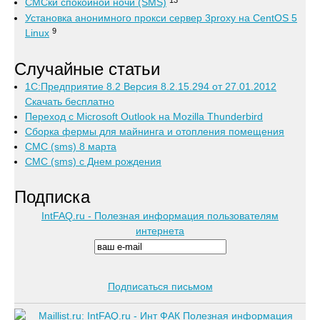
СМСки спокойной ночи (SMS)
Установка анонимного прокси сервер 3proxy на CentOS 5
9
Linux
Случайные статьи
1С:Предприятие 8.2 Версия 8.2.15.294 от 27.01.2012
Скачать бесплатно
Переход с Microsoft Outlook на Mozilla Thunderbird
Сборка фермы для майнинга и отопления помещения
СМС (sms) 8 марта
СМС (sms) с Днем рождения
Подписка
IntFAQ.ru - Полезная информация пользователям
интернета
Подписаться письмом