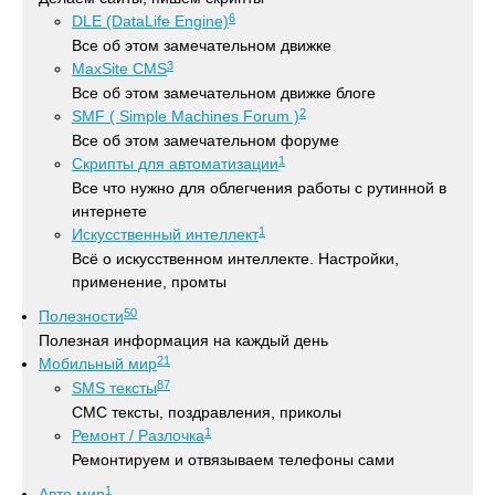
6
DLE (DataLife Engine)
Все об этом замечательном движке
3
MaxSite CMS
Все об этом замечательном движке блоге
2
SMF ( Simple Machines Forum )
Все об этом замечательном форуме
1
Скрипты для автоматизации
Все что нужно для облегчения работы с рутинной в
интернете
1
Искусственный интеллект
Всё о искусственном интеллекте. Настройки,
применение, промты
50
Полезности
Полезная информация на каждый день
21
Мобильный мир
87
SMS тексты
СМС тексты, поздравления, приколы
1
Ремонт / Разлочка
Ремонтируем и отвязываем телефоны сами
1
Авто мир