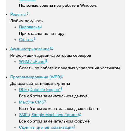
Полезные советы при работе в Windows
3
Рецепты
Любим покушать
3
Пароварка
Приготавление на пару
1
Салаты
43
Администрирование
Информация администраторам серверов
5
WHM / cPanel
Советы по работе с панелью управления хостингом
8
Программирование (WEB)
Делаем сайты, пишем скрипты
6
DLE (DataLife Engine)
Все об этом замечательном движке
3
MaxSite CMS
Все об этом замечательном движке блоге
2
SMF ( Simple Machines Forum )
Все об этом замечательном форуме
1
Скрипты для автоматизации