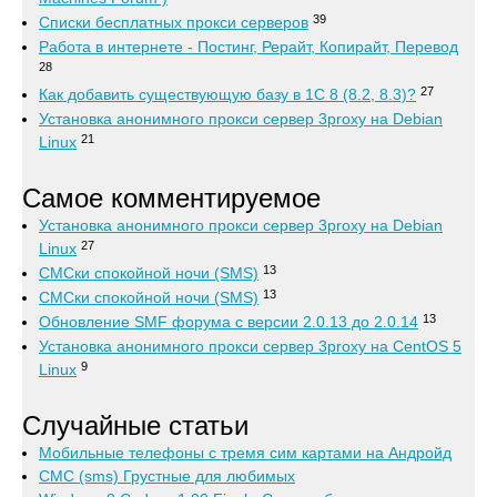
39
Списки бесплатных прокси серверов
Работа в интернете - Постинг, Рерайт, Копирайт, Перевод
28
27
Как добавить существующую базу в 1С 8 (8.2, 8.3)?
Установка анонимного прокси сервер 3proxy на Debian
21
Linux
Самое комментируемое
Установка анонимного прокси сервер 3proxy на Debian
27
Linux
13
СМСки спокойной ночи (SMS)
13
СМСки спокойной ночи (SMS)
13
Обновление SMF форума с версии 2.0.13 до 2.0.14
Установка анонимного прокси сервер 3proxy на CentOS 5
9
Linux
Случайные статьи
Мобильные телефоны с тремя сим картами на Андройд
СМС (sms) Грустные для любимых