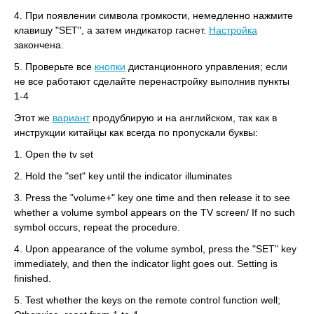
4. При появлении символа громкости, немедленно нажмите
клавишу "SET", а затем индикатор гаснет.
Настройка
закончена.
5. Проверьте все
кнопки
дистанционного управления; если
не все работают сделайте перенастройку выполнив пункты
1-4
Этот же
вариант
продублирую и на английском, так как в
инструкции китайцы как всегда по пропускали буквы:
1. Open the tv set
2. Hold the "set" key until the indicator illuminates
3. Press the "volume+" key one time and then release it to see
whether a volume symbol appears on the TV screen/ If no such
symbol occurs, repeat the procedure.
4. Upon appearance of the volume symbol, press the "SET" key
immediately, and then the indicator light goes out. Setting is
finished.
5. Test whether the keys on the remote control function well;