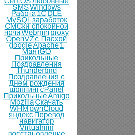
CentOS
Любовные
SMS
Windows
Работа
1С
DLE
MySQL
заработок
СМСки спокойной
ночи
Webmin
proxy
OpenVZ
с Пасхой
google
Apache
1
Мая
iGO
Прикольные
Поздравления
Thunderbird
Поздравления с
Днем рождения
шоппинг
cPanel
Прикольные
Amigo
Mozilla
Скачать
WHM
ownCloud
яндекс
Перевод
навигатор
Virtualmin
восстановление