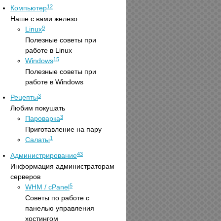
12
Компьютер
Наше с вами железо
9
Linux
Полезные советы при
работе в Linux
15
Windows
Полезные советы при
работе в Windows
3
Рецепты
Любим покушать
3
Пароварка
Приготавление на пару
1
Салаты
43
Администрирование
Информация администраторам
серверов
5
WHM / cPanel
Советы по работе с
панелью управления
хостингом