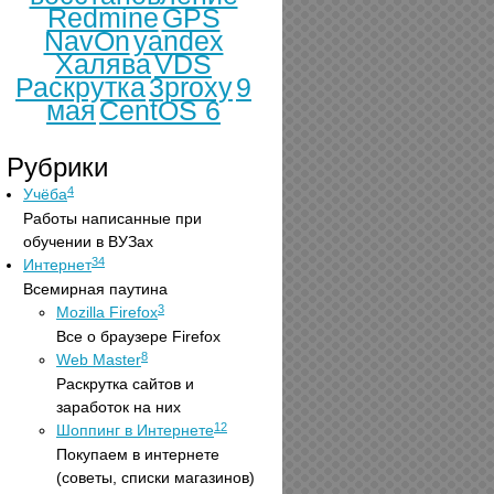
Redmine
GPS
NavOn
yandex
Халява
VDS
Раскрутка
3proxy
9
мая
CentOS 6
Рубрики
4
Учёба
Работы написанные при
обучении в ВУЗах
34
Интернет
Всемирная паутина
3
Mozilla Firefox
Все о браузере Firefox
8
Web Master
Раскрутка сайтов и
заработок на них
12
Шоппинг в Интернете
Покупаем в интернете
(советы, списки магазинов)