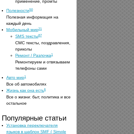
применение, промты
50
Полезности
Полезная информация на
каждый день
21
Мобильный мир
87
SMS тексты
СМС тексты, поздравления,
приколы
1
Ремонт / Разлочка
Ремонтируем и отвязываем
телефоны сами
1
Авто мир
Все об автомобилях
6
Жизнь как она есть
Все о жизни: быт, политика и все
остальное
Популярные статьи
Установка переключателя
языков в шаблон SMF ( Simple