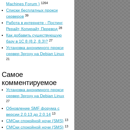
1264
Machines Forum )
Списки бесплатных прокси
39
серверов
Работа в интернете - Постинг,
28
Рерайт, Копирайт, Перевод
Как добавить существующую
27
базу в 1С 8 (8.2, 8.3)?
Установка анонимного прокси
сервер 3proxy на Debian Linux
21
Самое
комментируемое
Установка анонимного прокси
сервер 3proxy на Debian Linux
27
Обновление SMF форума с
13
версии 2.0.13 до 2.0.14
13
СМСки спокойной ночи (SMS)
13
СМСки спокойной ночи (SMS)