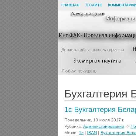
ГЛАВНАЯ
О САЙТЕ
КОММЕНТАРИ
Бухгалтерия 
1с Бухгалтерия Белар
Понедельник, 10 июля 2017 г.
Рубрика:
Администрирование
->
По
Метки:
1с
|
IBAN
|
Бухгалтерия Бел