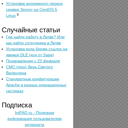
Установка анонимного прокси
сервер 3proxy на CentOS 5
9
Linux
Случайные статьи
Где найти работу в Литве? Или
как найти сотрудника в Литве
Установка кода биржи ссылок на
движок DLE (код от Sape)
Поздравления с 23 февраля
СМС (sms) День Святого
Валентина
Стандартные конфигурации
Apache в разных операционных
системах
Подписка
IntFAQ.ru - Полезная
информация пользователям
интернета