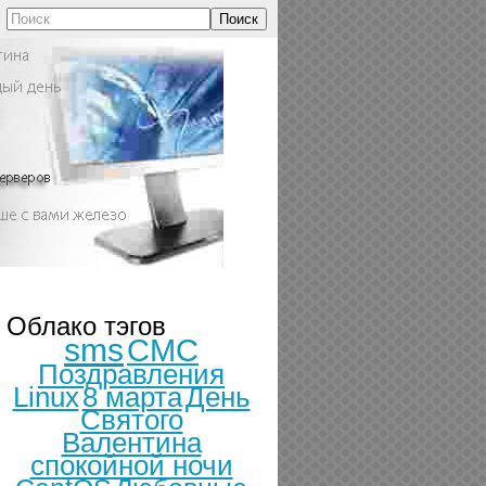
Поиск
Облако тэгов
sms
СМС
Поздравления
Linux
8 марта
День
Святого
Валентина
спокойной ночи