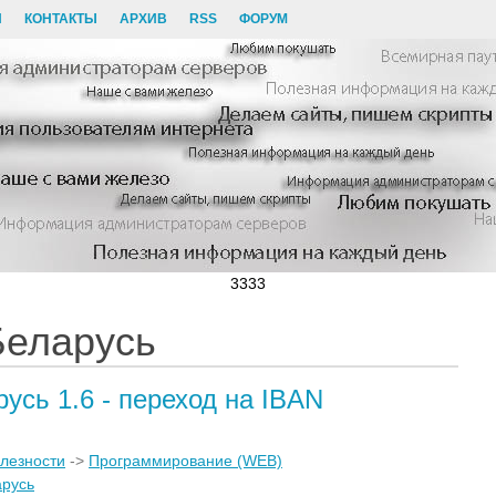
И
КОНТАКТЫ
АРХИВ
RSS
ФОРУМ
3333
Беларусь
усь 1.6 - переход на IBAN
лезности
->
Программирование (WEB)
арусь