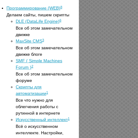
8
Программирование (WEB)
Делаем сайты, пишем скрипты
6
DLE (DataLife Engine)
Все об этом замечательном
движке
3
MaxSite CMS
Все об этом замечательном
движке блоге
SMF ( Simple Machines
2
Forum )
Все об этом замечательном
форуме
Скрипты для
1
автоматизации
Все что нужно для
облегчения работы с
рутинной в интернете
1
Искусственный интеллект
Всё о искусственном
интеллекте. Настройки,