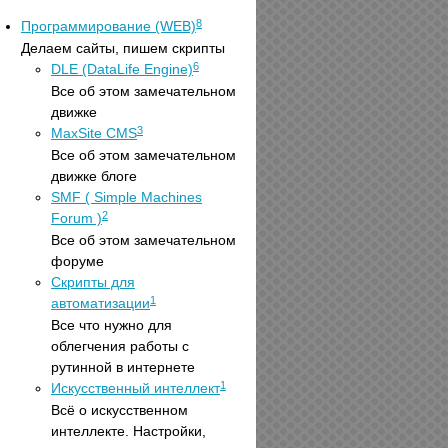
8
Программирование (WEB)
Делаем сайты, пишем скрипты
6
DLE (DataLife Engine)
Все об этом замечательном
движке
3
MaxSite CMS
Все об этом замечательном
движке блоге
SMF ( Simple Machines
2
Forum )
Все об этом замечательном
форуме
Скрипты для
1
автоматизации
Все что нужно для
облегчения работы с
рутинной в интернете
1
Искусственный интеллект
Всё о искусственном
интеллекте. Настройки,