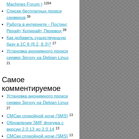
1264
Machines Forum )
Списки бесплатных прокси
39
серверов
Работа в интернете - Постинг,
28
Рерайт, Копирайт, Перевод
Как добавить существующую
27
базу в 1С 8 (8.2, 8.3)?
Установка анонимного прокси
сервер 3proxy на Debian Linux
21
Самое
комментируемое
Установка анонимного прокси
сервер 3proxy на Debian Linux
27
13
СМСки спокойной ночи (SMS)
Обновление SMF форума с
13
версии 2.0.13 до 2.0.14
13
СМСки спокойной ночи (SMS)