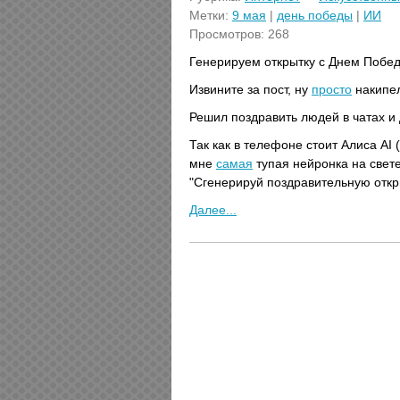
Метки:
9 мая
|
день победы
|
ИИ
Просмотров: 268
Генерируем открытку с Днем Побед
Извините за пост, ну
просто
накипел
Решил поздравить людей в чатах и 
Так как в телефоне стоит Алиса AI 
мне
самая
тупая нейронка на свете
"Сгенерируй поздравительную откры
Далее...