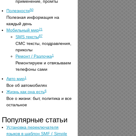
применение, промты
50
Полезности
Полезная информация на
каждый день
21
Мобильный мир
87
SMS тексты
СМС тексты, поздравления,
приколы
1
Ремонт / Разлочка
Ремонтируем и отвязываем
телефоны сами
1
Авто мир
Все об автомобилях
6
Жизнь как она есть
Все о жизни: быт, политика и все
остальное
Популярные статьи
Установка переключателя
языков в шаблон SMF ( Simple