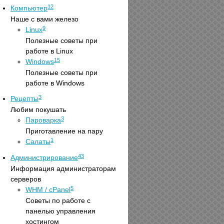
12
Компьютер
Наше с вами железо
9
Linux
Полезные советы при
работе в Linux
15
Windows
Полезные советы при
работе в Windows
3
Рецепты
Любим покушать
3
Пароварка
Приготавление на пару
1
Салаты
43
Администрирование
Информация администраторам
серверов
5
WHM / cPanel
Советы по работе с
панелью управления
хостингом