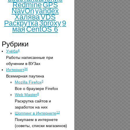
Redmine
GPS
NavOn
yandex
Халява
VDS
Раскрутка
3proxy
9
мая
CentOS 6
Рубрики
4
Учёба
Работы написанные при
обучении в ВУЗах
34
Интернет
Всемирная паутина
3
Mozilla Firefox
Все о браузере Firefox
8
Web Master
Раскрутка сайтов и
заработок на них
12
Шоппинг в Интернете
Покупаем в интернете
(советы, списки магазинов)