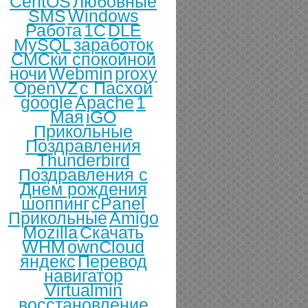
CentOS
Любовные
SMS
Windows
Работа
1С
DLE
MySQL
заработок
СМСки спокойной
ночи
Webmin
proxy
OpenVZ
с Пасхой
google
Apache
1
Мая
iGO
Прикольные
Поздравления
Thunderbird
Поздравления с
Днем рождения
шоппинг
cPanel
Прикольные
Amigo
Mozilla
Скачать
WHM
ownCloud
яндекс
Перевод
навигатор
Virtualmin
восстановление