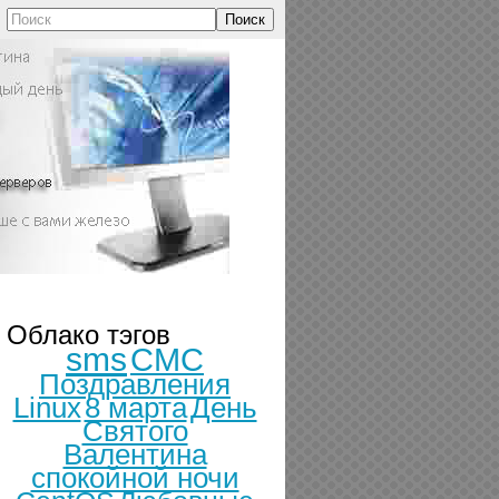
Поиск
Облако тэгов
sms
СМС
Поздравления
Linux
8 марта
День
Святого
Валентина
спокойной ночи