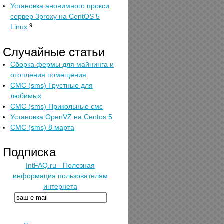
Установка анонимного прокси
сервер 3proxy на CentOS 5
9
Linux
Случайные статьи
Сборка фермы для майнинга и
отопления помещения
СМС (sms) Грустные для
любимых
СМС (sms) Прикольные смс
Установка OpenVZ на Centos 5
СМС (sms) 8 марта
Подписка
IntFAQ.ru - Полезная
информация пользователям
интернета