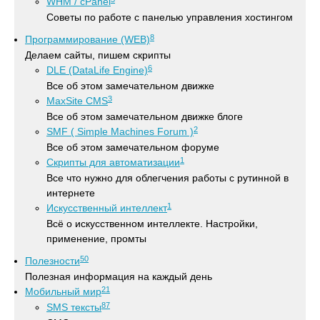
WHM / cPanel
Советы по работе с панелью управления хостингом
8
Программирование (WEB)
Делаем сайты, пишем скрипты
6
DLE (DataLife Engine)
Все об этом замечательном движке
3
MaxSite CMS
Все об этом замечательном движке блоге
2
SMF ( Simple Machines Forum )
Все об этом замечательном форуме
1
Скрипты для автоматизации
Все что нужно для облегчения работы с рутинной в
интернете
1
Искусственный интеллект
Всё о искусственном интеллекте. Настройки,
применение, промты
50
Полезности
Полезная информация на каждый день
21
Мобильный мир
87
SMS тексты