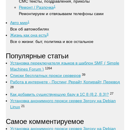
СМС тексты, поздравления, приколы
1
Ремонт / Разлочка
Ремонтируем и отвязываем телефоны сами
1
Авто мир
Все об автомобилях
6
Жизнь как она есть
Все о жизни: быт, политика и все остальное
Популярные статьи
Установка переключателя языков в шаблон SMF ( Simple
1264
Machines Forum )
39
Списки бесплатных прокси серверов
Работа в интернете - Постинг, Рерайт, Копирайт, Перевод
28
27
Как добавить существующую базу в 1С 8 (8.2, 8.3)?
Установка анонимного прокси сервер 3proxy на Debian
21
Linux
Самое комментируемое
Установка анонимного прокси сервер 3proxy на Debian