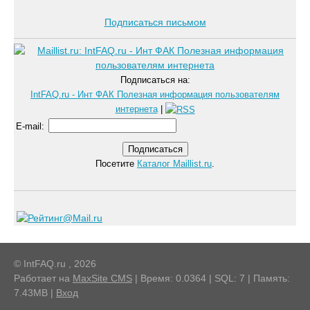
Подписаться письмом
Подписаться на:
IntFAQ.ru - Инт ФАК Полезная информация пользователям
интернета
|
E-mail
:
Посетите
Каталог Maillist.ru
.
© IntFAQ.ru , 2026
Работает на
MaxSite CMS
| Время: 0.0364 | SQL: 7 | Память:
7.43MB
|
Вход