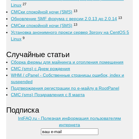
27
Linux
13
СМСки спокойной ночи (SMS)
13
Обновление SMF форума с версии 2.0.13 до 2.0.14
13
СМСки спокойной ночи (SMS)
Установка анонимного прокси сервер 3proxy на CentOS 5
9
Linux
Случайные статьи
Сборка фермы для майнинга и отопления помещения
СМС (sms) с Днем рождения
WHM / cPanel - Собственные страницы ошибок, index и
suspended
Подтверждения регистрации по е-майлу в RootPanel
СМС (sms) Поздравления с 8 марта
Подписка
IntFAQ.ru - Полезная информация пользователям
интернета