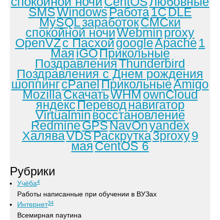
спокойной ночи
CentOS
Любовные
SMS
Windows
Работа
1С
DLE
MySQL
заработок
СМСки
спокойной ночи
Webmin
proxy
OpenVZ
с Пасхой
google
Apache
1
Мая
iGO
Прикольные
Поздравления
Thunderbird
Поздравления с Днем рождения
шоппинг
cPanel
Прикольные
Amigo
Mozilla
Скачать
WHM
ownCloud
яндекс
Перевод
навигатор
Virtualmin
восстановление
Redmine
GPS
NavOn
yandex
Халява
VDS
Раскрутка
3proxy
9
мая
CentOS 6
Рубрики
4
Учёба
Работы написанные при обучении в ВУЗах
34
Интернет
Всемирная паутина