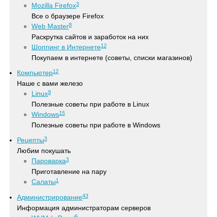
3
Mozilla Firefox
Все о браузере Firefox
8
Web Master
Раскрутка сайтов и заработок на них
12
Шоппинг в Интернете
Покупаем в интернете (советы, списки магазинов)
12
Компьютер
Наше с вами железо
9
Linux
Полезные советы при работе в Linux
15
Windows
Полезные советы при работе в Windows
3
Рецепты
Любим покушать
3
Пароварка
Приготавление на пару
1
Салаты
43
Администрирование
Информация администраторам серверов
5