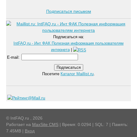
Подписаться письмом
Подписаться на:
IntFAQ.ru - Инт ФАК Полезная информация пользователям
интернета
|
E-mail
:
Посетите
Каталог Maillist.ru
.
© IntFAQ.ru , 2026
Работает на
MaxSite CMS
| Время: 0.0294 | SQL: 7 | Память:
7.45MB
|
Вход