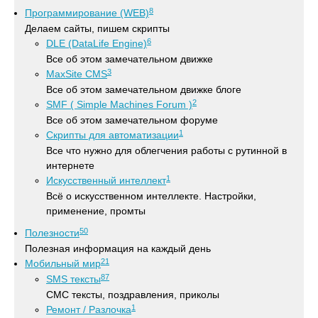
8
Программирование (WEB)
Делаем сайты, пишем скрипты
6
DLE (DataLife Engine)
Все об этом замечательном движке
3
MaxSite CMS
Все об этом замечательном движке блоге
2
SMF ( Simple Machines Forum )
Все об этом замечательном форуме
1
Скрипты для автоматизации
Все что нужно для облегчения работы с рутинной в
интернете
1
Искусственный интеллект
Всё о искусственном интеллекте. Настройки,
применение, промты
50
Полезности
Полезная информация на каждый день
21
Мобильный мир
87
SMS тексты
СМС тексты, поздравления, приколы
1
Ремонт / Разлочка