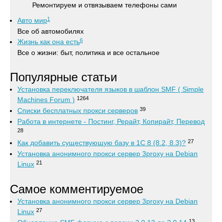
Ремонтируем и отвязываем телефоны сами
1
Авто мир
Все об автомобилях
6
Жизнь как она есть
Все о жизни: быт, политика и все остальное
Популярные статьи
Установка переключателя языков в шаблон SMF ( Simple
1264
Machines Forum )
39
Списки бесплатных прокси серверов
Работа в интернете - Постинг, Рерайт, Копирайт, Перевод
28
27
Как добавить существующую базу в 1С 8 (8.2, 8.3)?
Установка анонимного прокси сервер 3proxy на Debian
21
Linux
Самое комментируемое
Установка анонимного прокси сервер 3proxy на Debian
27
Linux
13