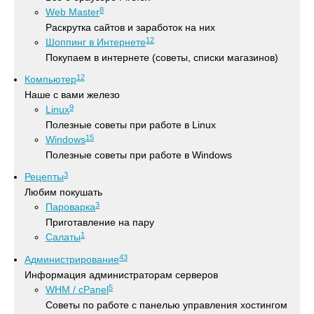
8
Web Master
Раскрутка сайтов и заработок на них
12
Шоппинг в Интернете
Покупаем в интернете (советы, списки магазинов)
12
Компьютер
Наше с вами железо
9
Linux
Полезные советы при работе в Linux
15
Windows
Полезные советы при работе в Windows
3
Рецепты
Любим покушать
3
Пароварка
Приготавление на пару
1
Салаты
43
Администрирование
Информация администраторам серверов
5
WHM / cPanel
Советы по работе с панелью управления хостингом