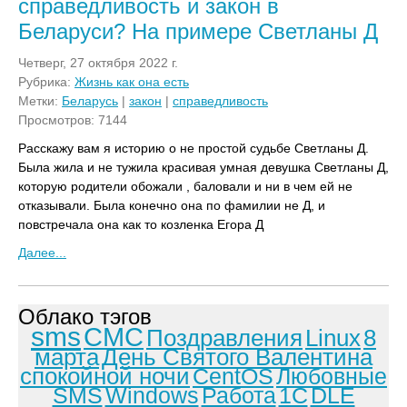
справедливость и закон в
Беларуси? На примере Светланы Д
Четверг, 27 октября 2022 г.
Рубрика:
Жизнь как она есть
Метки:
Беларусь
|
закон
|
справедливость
Просмотров: 7144
Расскажу вам я историю о не простой судьбе Светланы Д.
Была жила и не тужила красивая умная девушка Светланы Д,
которую родители обожали , баловали и ни в чем ей не
отказывали. Была конечно она по фамилии не Д, и
повстречала она как то козленка Егора Д
Далее...
Облако тэгов
sms
СМС
Поздравления
Linux
8
марта
День Святого Валентина
спокойной ночи
CentOS
Любовные
SMS
Windows
Работа
1С
DLE