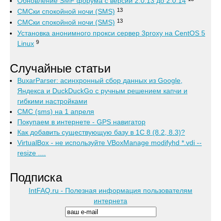
Обновление SMF форума с версии 2.0.13 до 2.0.14
13
СМСки спокойной ночи (SMS)
13
СМСки спокойной ночи (SMS)
Установка анонимного прокси сервер 3proxy на CentOS 5
9
Linux
Случайные статьи
BuxarParser: асинхронный сбор данных из Google,
Яндекса и DuckDuckGo с ручным решением капчи и
гибкими настройками
СМС (sms) на 1 апреля
Покупаем в интернете - GPS навигатор
Как добавить существующую базу в 1С 8 (8.2, 8.3)?
VirtualBox - не используйте VBoxManage modifyhd *.vdi --
resize ....
Подписка
IntFAQ.ru - Полезная информация пользователям
интернета