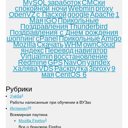
MySQL
заработок
СМСки
спокойной ночи
Webmin
proxy
OpenVZ
с Пасхой
google
Apache
1
Мая
iGO
Прикольные
Поздравления
Thunderbird
Поздравления с Днем рождения
шоппинг
cPanel
Прикольные
Amigo
Mozilla
Скачать
WHM
ownCloud
яндекс
Перевод
навигатор
Virtualmin
восстановление
Redmine
GPS
NavOn
yandex
Халява
VDS
Раскрутка
3proxy
9
мая
CentOS 6
Рубрики
4
Учёба
Работы написанные при обучении в ВУЗах
34
Интернет
Всемирная паутина
3
Mozilla Firefox
Все о браузере Firefox