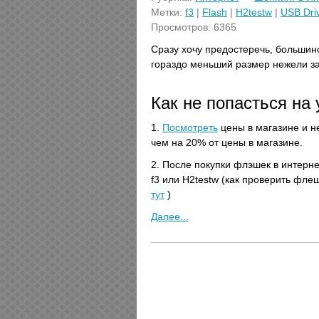
Метки:
f3
|
Flash
|
H2testw
|
USB Dri
Просмотров: 6365
Сразу хочу предостеречь, большин
гораздо меньший размер нежели з
Как не попасться на
1.
Посмотреть
цены в магазине и н
чем на 20% от цены в магазине.
2. После покупки флэшек в интерне
f3 или H2testw (как проверить фле
тут
)
Далее...