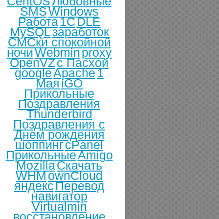
CentOS
Любовные
SMS
Windows
Работа
1С
DLE
MySQL
заработок
СМСки спокойной
ночи
Webmin
proxy
OpenVZ
с Пасхой
google
Apache
1
Мая
iGO
Прикольные
Поздравления
Thunderbird
Поздравления с
Днем рождения
шоппинг
cPanel
Прикольные
Amigo
Mozilla
Скачать
WHM
ownCloud
яндекс
Перевод
навигатор
Virtualmin
восстановление