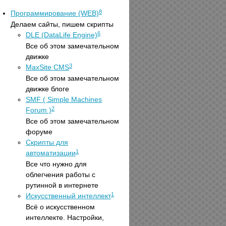
8
Программирование (WEB)
Делаем сайты, пишем скрипты
6
DLE (DataLife Engine)
Все об этом замечательном
движке
3
MaxSite CMS
Все об этом замечательном
движке блоге
SMF ( Simple Machines
2
Forum )
Все об этом замечательном
форуме
Скрипты для
1
автоматизации
Все что нужно для
облегчения работы с
рутинной в интернете
1
Искусственный интеллект
Всё о искусственном
интеллекте. Настройки,