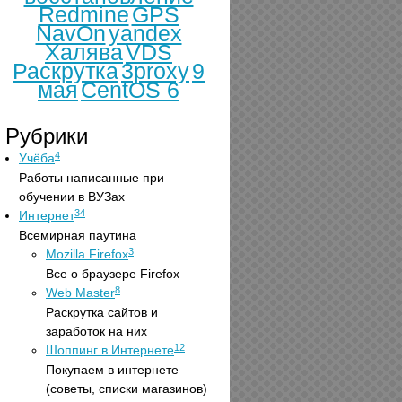
Redmine
GPS
NavOn
yandex
Халява
VDS
Раскрутка
3proxy
9
мая
CentOS 6
Рубрики
4
Учёба
Работы написанные при
обучении в ВУЗах
34
Интернет
Всемирная паутина
3
Mozilla Firefox
Все о браузере Firefox
8
Web Master
Раскрутка сайтов и
заработок на них
12
Шоппинг в Интернете
Покупаем в интернете
(советы, списки магазинов)