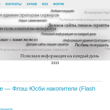
И
КОНТАКТЫ
АРХИВ
RSS
ФОРУМ
3333
те — Флэш Юсби накопители (Flash
тернете