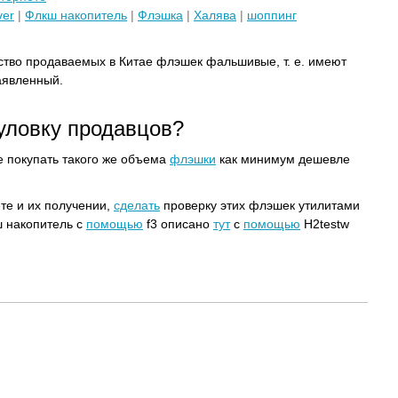
ver
|
Флкш накопитель
|
Флэшка
|
Халява
|
шоппинг
ство продаваемых в Китае флэшек фальшивые, т. е. имеют
аявленный.
 уловку продавцов?
е покупать такого же объема
флэшки
как минимум дешевле
те и их получении,
сделать
проверку этих флэшек утилитами
ш накопитель с
помощью
f3 описано
тут
с
помощью
H2testw