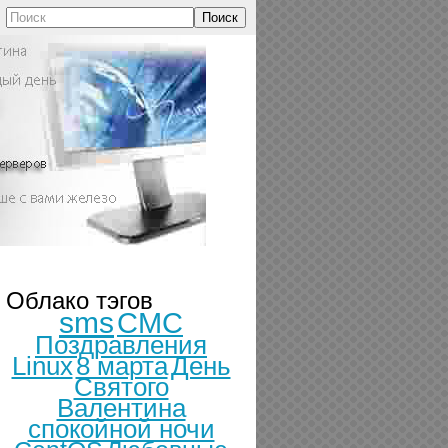
Поиск
Облако тэгов
sms
СМС
Поздравления
Linux
8 марта
День
Святого
Валентина
спокойной ночи