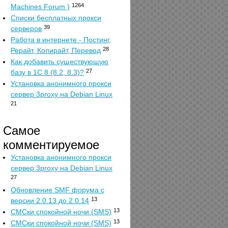
1264
Machines Forum )
Списки бесплатных прокси
39
серверов
Работа в интернете - Постинг,
28
Рерайт, Копирайт, Перевод
Как добавить существующую
27
базу в 1С 8 (8.2, 8.3)?
Установка анонимного прокси
сервер 3proxy на Debian Linux
21
Самое
комментируемое
Установка анонимного прокси
сервер 3proxy на Debian Linux
27
Обновление SMF форума с
13
версии 2.0.13 до 2.0.14
13
СМСки спокойной ночи (SMS)
13
СМСки спокойной ночи (SMS)