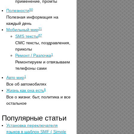
применение, промты
50
Полезности
Полезная информация на
каждый день
21
Мобильный мир
87
SMS тексты
СМС тексты, поздравления,
приколы
1
Ремонт / Разлочка
Ремонтируем и отвязываем
телефоны сами
1
Авто мир
Все об автомобилях
6
Жизнь как она есть
Все о жизни: быт, политика и все
остальное
Популярные статьи
Установка переключателя
языков в шаблон SMF ( Simple