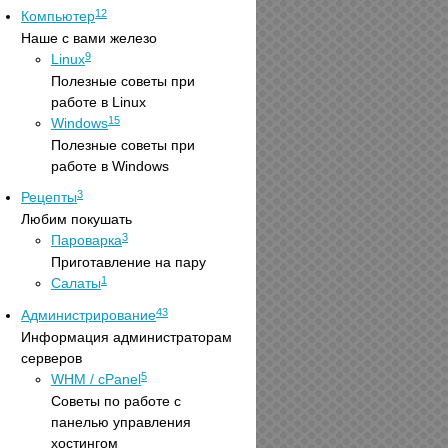
12
Компьютер
Наше с вами железо
9
Linux
Полезные советы при
работе в Linux
15
Windows
Полезные советы при
работе в Windows
3
Рецепты
Любим покушать
3
Пароварка
Приготавление на пару
1
Салаты
43
Администрирование
Информация администраторам
серверов
5
WHM / cPanel
Советы по работе с
панелью управления
хостингом