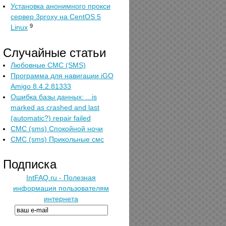
Установка анонимного прокси
сервер 3proxy на CentOS 5
9
Linux
Случайные статьи
Любовные СМС (SMS)
Программа для навигации iGO
Amigo 8.4.2.81333
Ошибка базы данных: ...is
marked as crashed and last
(automatic?) repair failed
СМС (sms) Спокойной ночи
СМС (sms) Прикольные смс
Подписка
IntFAQ.ru - Полезная
информация пользователям
интернета