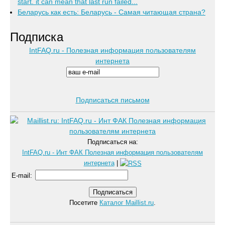
start. it can mean that last run failed...
Беларусь как есть: Беларусь - Самая читающая страна?
Подписка
IntFAQ.ru - Полезная информация пользователям
интернета
Подписаться письмом
Подписаться на:
IntFAQ.ru - Инт ФАК Полезная информация пользователям
интернета
|
E-mail
:
Посетите
Каталог Maillist.ru
.