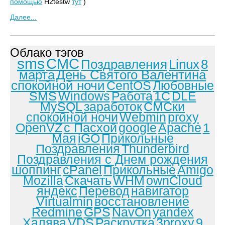
помощью
H2testw
тут
)
Далее...
Облако тэгов
sms
СМС
Поздравления
Linux
8
марта
День Святого Валентина
спокойной ночи
CentOS
Любовные
SMS
Windows
Работа
1С
DLE
MySQL
заработок
СМСки
спокойной ночи
Webmin
proxy
OpenVZ
с Пасхой
google
Apache
1
Мая
iGO
Прикольные
Поздравления
Thunderbird
Поздравления с Днем рождения
шоппинг
cPanel
Прикольные
Amigo
Mozilla
Скачать
WHM
ownCloud
яндекс
Перевод
навигатор
Virtualmin
восстановление
Redmine
GPS
NavOn
yandex
Халява
VDS
Раскрутка
3proxy
9