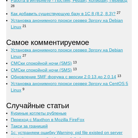
Работа в интернете - Постинг, Рерайт, Копирайт, Перевод
28
27
Как добавить существующую базу в 1С 8 (8.2, 8.3)?
Установка анонимного прокси сервер 3proxy на Debian
21
Linux
Самое комментируемое
Установка анонимного прокси сервер 3proxy на Debian
27
Linux
13
СМСки спокойной ночи (SMS)
13
СМСки спокойной ночи (SMS)
13
Обновление SMF форума с версии 2.0.13 до 2.0.14
Установка анонимного прокси сервер 3proxy на CentOS 5
9
Linux
Случайные статьи
Куриные котлеты рубленые
Переход с Maxthon в Mozilla FireFox
Такси за границей
1с: устраняем ошибку Warning: pid file existed on server