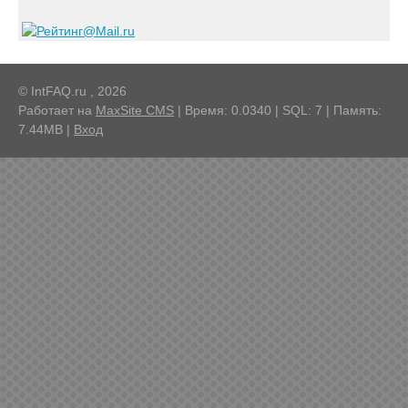
© IntFAQ.ru , 2026
Работает на
MaxSite CMS
| Время: 0.0340 | SQL: 7 | Память:
7.44MB
|
Вход