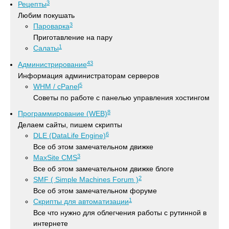
3
Рецепты
Любим покушать
3
Пароварка
Приготавление на пару
1
Салаты
43
Администрирование
Информация администраторам серверов
5
WHM / cPanel
Советы по работе с панелью управления хостингом
8
Программирование (WEB)
Делаем сайты, пишем скрипты
6
DLE (DataLife Engine)
Все об этом замечательном движке
3
MaxSite CMS
Все об этом замечательном движке блоге
2
SMF ( Simple Machines Forum )
Все об этом замечательном форуме
1
Скрипты для автоматизации
Все что нужно для облегчения работы с рутинной в
интернете