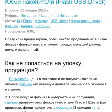
Юсби накопители (Flash USB Driver)
Вторник, 13 января 2015 г.
Рубрика:
Интернет
->
Шоппинг в Интернете
Метки:
f3
|
Flash
|
H2testw
|
USB Driver
|
Флкш накопитель
|
Флэшка
|
Халява
|
шоппинг
Просмотров: 6361
Сразу хочу предостеречь, большинство продаваемых в Китае
флэшек фальшивые, т. е. имеют гораздо меньший размер
нежели заявленный.
Как не попасться на уловку
продавцов?
1.
Посмотреть
цены в магазине и не покупать такого же
объема
флэшки
как минимум дешевле чем на 20% от цены в
магазине.
2. После покупки флэшек в интернете и их получении,
сделать
проверку этих флэшек утилитами f3 или H2testw (как
проверить флеш накопитель с
помощью
f3 описано
тут
с