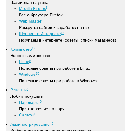
Всемирная паутина
3
Mozilla Firefox
Все о браузере Firefox
8
Web Master
Раскрутка сайтов и заработок на них
12
Шоппинг в Интернете
Покупаем в интернете (советы, списки магазинов)
12
Компьютер
Наше с вами железо
9
Linux
Полезные советы при работе в Linux
15
Windows
Полезные советы при работе в Windows
3
Рецепты
Любим покушать
3
Пароварка
Приготавление на пару
1
Салаты
43
Администрирование
Информация администраторам серверов