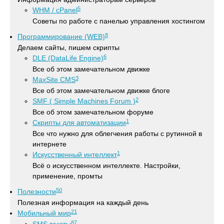
5
WHM / cPanel
Советы по работе с панелью управления хостингом
8
Программирование (WEB)
Делаем сайты, пишем скрипты
6
DLE (DataLife Engine)
Все об этом замечательном движке
3
MaxSite CMS
Все об этом замечательном движке блоге
2
SMF ( Simple Machines Forum )
Все об этом замечательном форуме
1
Скрипты для автоматизации
Все что нужно для облегчения работы с рутинной в
интернете
1
Искусственный интеллект
Всё о искусственном интеллекте. Настройки,
применение, промты
50
Полезности
Полезная информация на каждый день
21
Мобильный мир
87