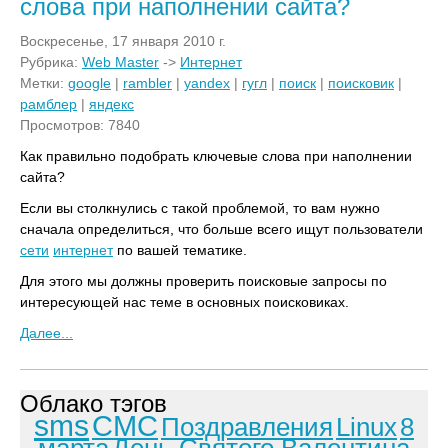
слова при наполнении сайта?
Воскресенье, 17 января 2010 г.
Рубрика:
Web Master
->
Интернет
Метки:
google
|
rambler
|
yandex
|
гугл
|
поиск
|
поисковик
|
рамблер
|
яндекс
Просмотров: 7840
Как правильно подобрать ключевые слова при наполнении
сайта?
Если вы столкнулись с такой проблемой, то вам нужно
сначала определиться, что больше всего ищут пользователи
сети
интернет
по вашей тематике.
Для этого мы должны проверить поисковые запросы по
интересующей нас теме в основных поисковиках.
Далее...
Облако тэгов
sms
СМС
Поздравления
Linux
8