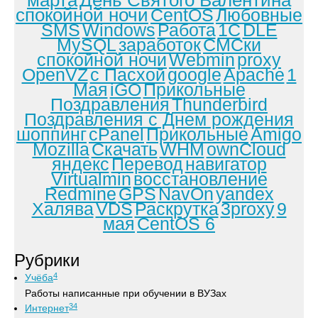
марта
День Святого Валентина
спокойной ночи
CentOS
Любовные
SMS
Windows
Работа
1С
DLE
MySQL
заработок
СМСки
спокойной ночи
Webmin
proxy
OpenVZ
с Пасхой
google
Apache
1
Мая
iGO
Прикольные
Поздравления
Thunderbird
Поздравления с Днем рождения
шоппинг
cPanel
Прикольные
Amigo
Mozilla
Скачать
WHM
ownCloud
яндекс
Перевод
навигатор
Virtualmin
восстановление
Redmine
GPS
NavOn
yandex
Халява
VDS
Раскрутка
3proxy
9
мая
CentOS 6
Рубрики
4
Учёба
Работы написанные при обучении в ВУЗах
34
Интернет