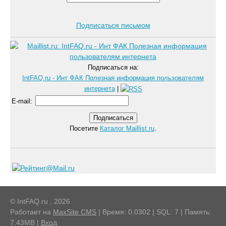
Подписаться письмом
Подписаться на:
IntFAQ.ru - Инт ФАК Полезная информация пользователям
интернета
|
E-mail
:
Посетите
Каталог Maillist.ru
.
© IntFAQ.ru , 2026
Работает на
MaxSite CMS
| Время: 0.0302 | SQL: 7 | Память:
7.43MB
|
Вход