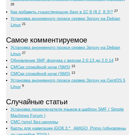
28
27
Как добавить существующую базу в 1С 8 (8.2, 8.3)?
Установка анонимного прокси сервер 3proxy на Debian
21
Linux
Самое комментируемое
Установка анонимного прокси сервер 3proxy на Debian
27
Linux
13
Обновление SMF форума с версии 2.0.13 до 2.0.14
13
СМСки спокойной ночи (SMS)
13
СМСки спокойной ночи (SMS)
Установка анонимного прокси сервер 3proxy на CentOS 5
9
Linux
Случайные статьи
Установка переключателя языков в шаблон SMF ( Simple
Machines Forum )
СМС (sms) Без цензуры
Карты для навигации iGO8.3.* , AMIGO, Primo (обновлены
до сентября 2010г.)