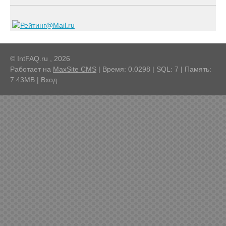
© IntFAQ.ru , 2026
Работает на
MaxSite CMS
| Время: 0.0298 | SQL: 7 | Память:
7.43MB
|
Вход