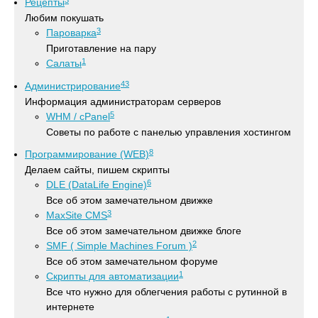
Рецепты
Любим покушать
3
Пароварка
Приготавление на пару
1
Салаты
43
Администрирование
Информация администраторам серверов
5
WHM / cPanel
Советы по работе с панелью управления хостингом
8
Программирование (WEB)
Делаем сайты, пишем скрипты
6
DLE (DataLife Engine)
Все об этом замечательном движке
3
MaxSite CMS
Все об этом замечательном движке блоге
2
SMF ( Simple Machines Forum )
Все об этом замечательном форуме
1
Скрипты для автоматизации
Все что нужно для облегчения работы с рутинной в
интернете