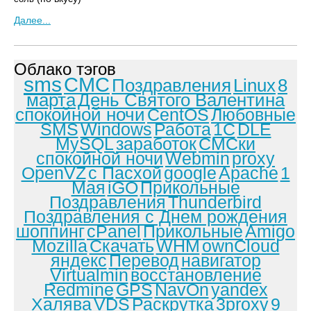
Далее...
Облако тэгов
sms
СМС
Поздравления
Linux
8
марта
День Святого Валентина
спокойной ночи
CentOS
Любовные
SMS
Windows
Работа
1С
DLE
MySQL
заработок
СМСки
спокойной ночи
Webmin
proxy
OpenVZ
с Пасхой
google
Apache
1
Мая
iGO
Прикольные
Поздравления
Thunderbird
Поздравления с Днем рождения
шоппинг
cPanel
Прикольные
Amigo
Mozilla
Скачать
WHM
ownCloud
яндекс
Перевод
навигатор
Virtualmin
восстановление
Redmine
GPS
NavOn
yandex
Халява
VDS
Раскрутка
3proxy
9