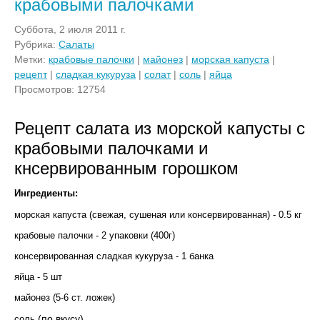
крабовыми палочками
Суббота, 2 июля 2011 г.
Рубрика:
Салаты
Метки:
крабовые палочки
|
майонез
|
морская капуста
|
рецепт
|
сладкая кукуруза
|
солат
|
соль
|
яйца
Просмотров: 12754
Рецепт салата из морской капусты с
крабовыми палочками и
кнсервированным горошком
Ингредиенты:
морская капуста (свежая, сушеная или консервированная) - 0.5 кг
крабовые палочки - 2 упаковки (400г)
консервированная сладкая кукуруза - 1 банка
яйца - 5 шт
майонез (5-6 ст. ложек)
(по вкусу)
соль