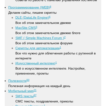
Советы по работе с панелью управления хостингом
8
Программирование (WEB)
Делаем сайты, пишем скрипты
6
DLE (DataLife Engine)
Все об этом замечательном движке
3
MaxSite CMS
Все об этом замечательном движке блоге
2
SMF ( Simple Machines Forum )
Все об этом замечательном форуме
1
Скрипты для автоматизации
Все что нужно для облегчения работы с рутинной в
интернете
1
Искусственный интеллект
Всё о искусственном интеллекте. Настройки,
применение, промты
50
Полезности
Полезная информация на каждый день
21
Мобильный мир
87
SMS тексты
СМС тексты, поздравления, приколы
1