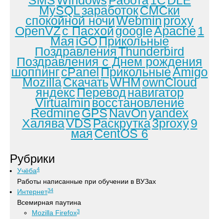
SMS
Windows
Работа
1С
DLE
MySQL
заработок
СМСки
спокойной ночи
Webmin
proxy
OpenVZ
с Пасхой
google
Apache
1
Мая
iGO
Прикольные
Поздравления
Thunderbird
Поздравления с Днем рождения
шоппинг
cPanel
Прикольные
Amigo
Mozilla
Скачать
WHM
ownCloud
яндекс
Перевод
навигатор
Virtualmin
восстановление
Redmine
GPS
NavOn
yandex
Халява
VDS
Раскрутка
3proxy
9
мая
CentOS 6
Рубрики
4
Учёба
Работы написанные при обучении в ВУЗах
34
Интернет
Всемирная паутина
3
Mozilla Firefox