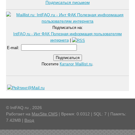
Подписаться письмом
Подписаться на:
IntFAQ.ru - Инт ФАК Полезная информация пользователям
интернета
|
E-mail
:
Посетите
Каталог Maillist.ru
.
© IntFAQ.ru , 2026
Работает на
MaxSite CMS
| Время: 0.0312 | SQL: 7 | Память:
7.42MB
|
Вход