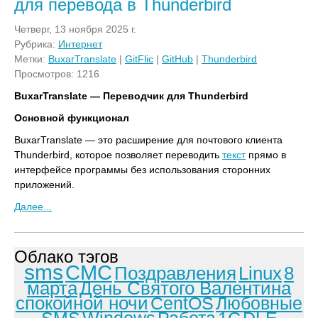
для перевода в Thunderbird
Четверг, 13 ноября 2025 г.
Рубрика:
Интернет
Метки:
BuxarTranslate
|
GitFlic
|
GitHub
|
Thunderbird
Просмотров: 1216
BuxarTranslate — Переводчик для Thunderbird
Основной функционал
BuxarTranslate — это расширение для почтового клиента
Thunderbird, которое позволяет переводить
текст
прямо в
интерфейсе программы без использования сторонних
приложений.
Далее...
Облако тэгов
sms
СМС
Поздравления
Linux
8
марта
День Святого Валентина
спокойной ночи
CentOS
Любовные