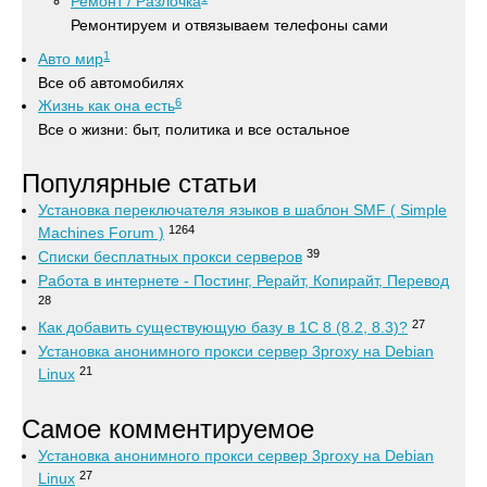
Ремонт / Разлочка
Ремонтируем и отвязываем телефоны сами
1
Авто мир
Все об автомобилях
6
Жизнь как она есть
Все о жизни: быт, политика и все остальное
Популярные статьи
Установка переключателя языков в шаблон SMF ( Simple
1264
Machines Forum )
39
Списки бесплатных прокси серверов
Работа в интернете - Постинг, Рерайт, Копирайт, Перевод
28
27
Как добавить существующую базу в 1С 8 (8.2, 8.3)?
Установка анонимного прокси сервер 3proxy на Debian
21
Linux
Самое комментируемое
Установка анонимного прокси сервер 3proxy на Debian
27
Linux