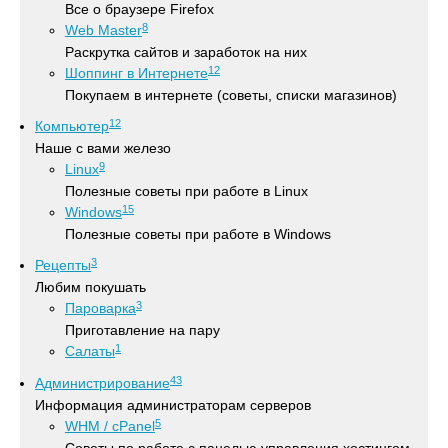
Все о браузере Firefox
8
Web Master
Раскрутка сайтов и заработок на них
12
Шоппинг в Интернете
Покупаем в интернете (советы, списки магазинов)
12
Компьютер
Наше с вами железо
9
Linux
Полезные советы при работе в Linux
15
Windows
Полезные советы при работе в Windows
3
Рецепты
Любим покушать
3
Пароварка
Приготавление на пару
1
Салаты
43
Администрирование
Информация администраторам серверов
5
WHM / cPanel