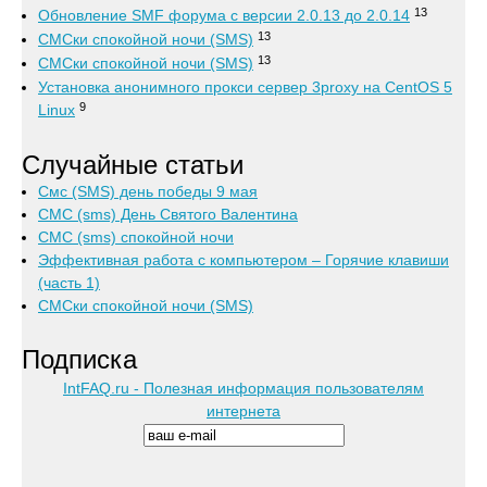
13
Обновление SMF форума с версии 2.0.13 до 2.0.14
13
СМСки спокойной ночи (SMS)
13
СМСки спокойной ночи (SMS)
Установка анонимного прокси сервер 3proxy на CentOS 5
9
Linux
Случайные статьи
Cмс (SMS) день победы 9 мая
СМС (sms) День Святого Валентина
СМС (sms) спокойной ночи
Эффективная работа с компьютером – Горячие клавиши
(часть 1)
СМСки спокойной ночи (SMS)
Подписка
IntFAQ.ru - Полезная информация пользователям
интернета