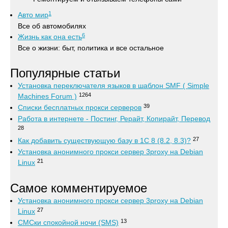
1
Авто мир
Все об автомобилях
6
Жизнь как она есть
Все о жизни: быт, политика и все остальное
Популярные статьи
Установка переключателя языков в шаблон SMF ( Simple
1264
Machines Forum )
39
Списки бесплатных прокси серверов
Работа в интернете - Постинг, Рерайт, Копирайт, Перевод
28
27
Как добавить существующую базу в 1С 8 (8.2, 8.3)?
Установка анонимного прокси сервер 3proxy на Debian
21
Linux
Самое комментируемое
Установка анонимного прокси сервер 3proxy на Debian
27
Linux
13
СМСки спокойной ночи (SMS)