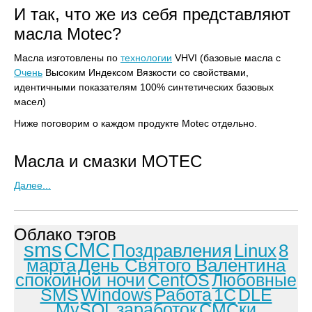
И так, что же из себя представляют
масла Motec?
Масла изготовлены по
технологии
VHVI (базовые масла с
Очень
Высоким Индексом Вязкости со свойствами,
идентичными показателям 100% синтетических базовых
масел)
Ниже поговорим о каждом продукте Motec отдельно.
Масла и cмазки MOTEC
Далее...
Облако тэгов
sms
СМС
Поздравления
Linux
8
марта
День Святого Валентина
спокойной ночи
CentOS
Любовные
SMS
Windows
Работа
1С
DLE
MySQL
заработок
СМСки