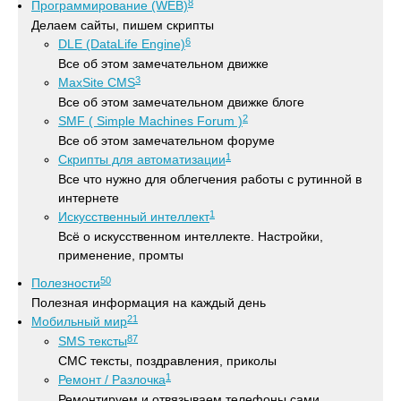
8
Программирование (WEB)
Делаем сайты, пишем скрипты
6
DLE (DataLife Engine)
Все об этом замечательном движке
3
MaxSite CMS
Все об этом замечательном движке блоге
2
SMF ( Simple Machines Forum )
Все об этом замечательном форуме
1
Скрипты для автоматизации
Все что нужно для облегчения работы с рутинной в
интернете
1
Искусственный интеллект
Всё о искусственном интеллекте. Настройки,
применение, промты
50
Полезности
Полезная информация на каждый день
21
Мобильный мир
87
SMS тексты
СМС тексты, поздравления, приколы
1
Ремонт / Разлочка
Ремонтируем и отвязываем телефоны сами