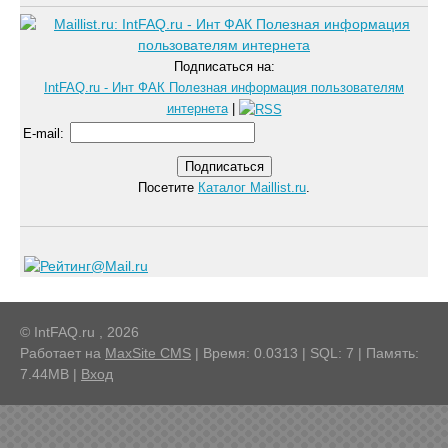
Подписаться на:
IntFAQ.ru - Инт ФАК Полезная информация пользователям
интернета
|
E-mail
:
Посетите
Каталог Maillist.ru
.
© IntFAQ.ru , 2026
Работает на
MaxSite CMS
| Время: 0.0313 | SQL: 7 | Память:
7.44MB
|
Вход