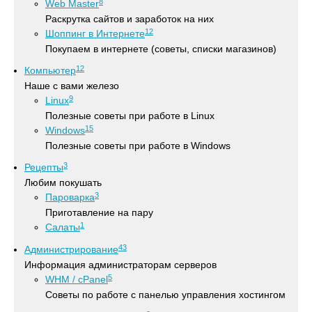
8
Web Master
Раскрутка сайтов и заработок на них
12
Шоппинг в Интернете
Покупаем в интернете (советы, списки магазинов)
12
Компьютер
Наше с вами железо
9
Linux
Полезные советы при работе в Linux
15
Windows
Полезные советы при работе в Windows
3
Рецепты
Любим покушать
3
Пароварка
Приготавление на пару
1
Салаты
43
Администрирование
Информация администраторам серверов
5
WHM / cPanel
Советы по работе с панелью управления хостингом