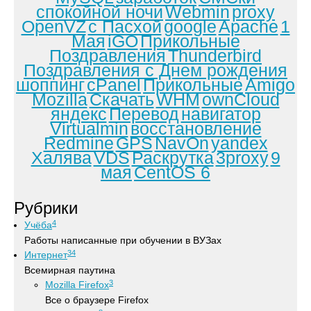
спокойной ночи
Webmin
proxy
OpenVZ
с Пасхой
google
Apache
1
Мая
iGO
Прикольные
Поздравления
Thunderbird
Поздравления с Днем рождения
шоппинг
cPanel
Прикольные
Amigo
Mozilla
Скачать
WHM
ownCloud
яндекс
Перевод
навигатор
Virtualmin
восстановление
Redmine
GPS
NavOn
yandex
Халява
VDS
Раскрутка
3proxy
9
мая
CentOS 6
Рубрики
4
Учёба
Работы написанные при обучении в ВУЗах
34
Интернет
Всемирная паутина
3
Mozilla Firefox
Все о браузере Firefox