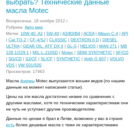
выбрать? Технические данные
масла Motec
Воскресенье, 18 ноября 2012 г.
Рубрика:
Авто мир
Метки:
10W-40. A2
|
5W-40
|
A3/B3/B4
|
ACEA
|
Allison C-4
|
API
|
Cat TO-2
|
CF-4/SJ
|
CLASSIC
|
DEXTRON II D
|
DIESEL
ULTRA
|
GEAR OIL. ATF DX II
|
GL-5
|
HELIOS
|
MAN 271
|
MB
228.1/229.1
|
MIL-L-2105D
|
Motec
|
SEMI SYNTHETIC
|
SF/CD
|
SG/CD
|
SJ/CF
|
SL/CF
|
SYNTHETIC
|
Voith G 607
|
VOLVO
VDS
|
VW 501/505
Просмотров: 17463
Масла
фирмы
Motec выпускаются восьми видов (по нашим
данным на момент написания статьи).
Цены на эти масла достаточно низкие по сравнению с
другими маслами, хотя по техническим характеристикам они
не чуть не уступают другим производителям.
Данные по ценам я брал в Литве, возможно у вас в стране
есть
более дешевые масла с теми хе характеристиками.