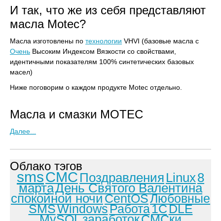
И так, что же из себя представляют
масла Motec?
Масла изготовлены по
технологии
VHVI (базовые масла с
Очень
Высоким Индексом Вязкости со свойствами,
идентичными показателям 100% синтетических базовых
масел)
Ниже поговорим о каждом продукте Motec отдельно.
Масла и cмазки MOTEC
Далее...
Облако тэгов
sms
СМС
Поздравления
Linux
8
марта
День Святого Валентина
спокойной ночи
CentOS
Любовные
SMS
Windows
Работа
1С
DLE
MySQL
заработок
СМСки