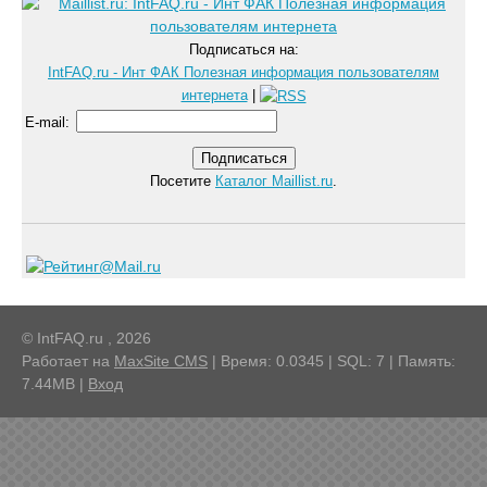
Подписаться на:
IntFAQ.ru - Инт ФАК Полезная информация пользователям
интернета
|
E-mail
:
Посетите
Каталог Maillist.ru
.
© IntFAQ.ru , 2026
Работает на
MaxSite CMS
| Время: 0.0345 | SQL: 7 | Память:
7.44MB
|
Вход