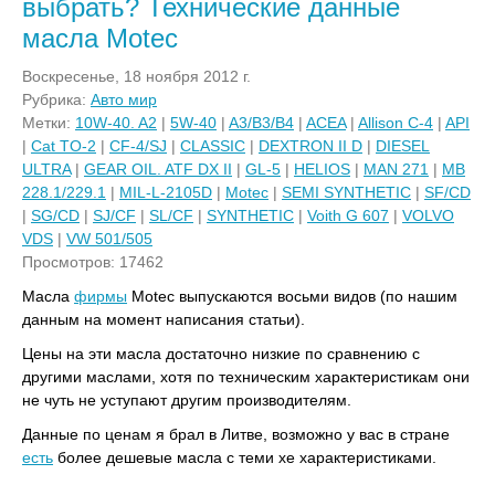
выбрать? Технические данные
масла Motec
Воскресенье, 18 ноября 2012 г.
Рубрика:
Авто мир
Метки:
10W-40. A2
|
5W-40
|
A3/B3/B4
|
ACEA
|
Allison C-4
|
API
|
Cat TO-2
|
CF-4/SJ
|
CLASSIC
|
DEXTRON II D
|
DIESEL
ULTRA
|
GEAR OIL. ATF DX II
|
GL-5
|
HELIOS
|
MAN 271
|
MB
228.1/229.1
|
MIL-L-2105D
|
Motec
|
SEMI SYNTHETIC
|
SF/CD
|
SG/CD
|
SJ/CF
|
SL/CF
|
SYNTHETIC
|
Voith G 607
|
VOLVO
VDS
|
VW 501/505
Просмотров: 17462
Масла
фирмы
Motec выпускаются восьми видов (по нашим
данным на момент написания статьи).
Цены на эти масла достаточно низкие по сравнению с
другими маслами, хотя по техническим характеристикам они
не чуть не уступают другим производителям.
Данные по ценам я брал в Литве, возможно у вас в стране
есть
более дешевые масла с теми хе характеристиками.