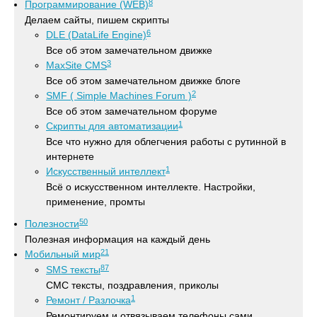
8
Программирование (WEB)
Делаем сайты, пишем скрипты
6
DLE (DataLife Engine)
Все об этом замечательном движке
3
MaxSite CMS
Все об этом замечательном движке блоге
2
SMF ( Simple Machines Forum )
Все об этом замечательном форуме
1
Скрипты для автоматизации
Все что нужно для облегчения работы с рутинной в
интернете
1
Искусственный интеллект
Всё о искусственном интеллекте. Настройки,
применение, промты
50
Полезности
Полезная информация на каждый день
21
Мобильный мир
87
SMS тексты
СМС тексты, поздравления, приколы
1
Ремонт / Разлочка
Ремонтируем и отвязываем телефоны сами