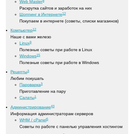
8
Web Master
Раскрутка сайтов и заработок на них
12
Шоппинг в Интернете
Покупаем в интернете (советы, списки магазинов)
12
Компьютер
Наше с вами железо
9
Linux
Полезные советы при работе в Linux
15
Windows
Полезные советы при работе в Windows
3
Рецепты
Любим покушать
3
Пароварка
Приготавление на пару
1
Салаты
43
Администрирование
Информация администраторам серверов
5
WHM / cPanel
Советы по работе с панелью управления хостингом