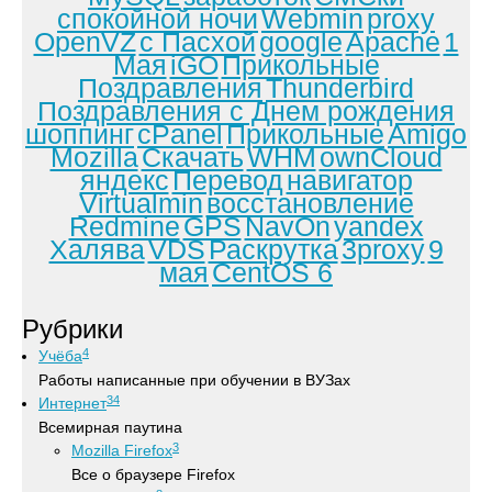
спокойной ночи
Webmin
proxy
OpenVZ
с Пасхой
google
Apache
1
Мая
iGO
Прикольные
Поздравления
Thunderbird
Поздравления с Днем рождения
шоппинг
cPanel
Прикольные
Amigo
Mozilla
Скачать
WHM
ownCloud
яндекс
Перевод
навигатор
Virtualmin
восстановление
Redmine
GPS
NavOn
yandex
Халява
VDS
Раскрутка
3proxy
9
мая
CentOS 6
Рубрики
4
Учёба
Работы написанные при обучении в ВУЗах
34
Интернет
Всемирная паутина
3
Mozilla Firefox
Все о браузере Firefox