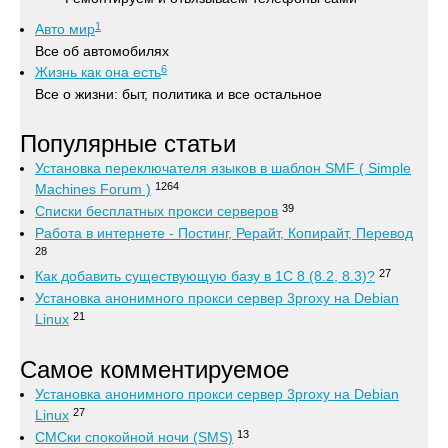
1
Авто мир
Все об автомобилях
6
Жизнь как она есть
Все о жизни: быт, политика и все остальное
Популярные статьи
Установка переключателя языков в шаблон SMF ( Simple
1264
Machines Forum )
39
Списки бесплатных прокси серверов
Работа в интернете - Постинг, Рерайт, Копирайт, Перевод
28
27
Как добавить существующую базу в 1С 8 (8.2, 8.3)?
Установка анонимного прокси сервер 3proxy на Debian
21
Linux
Самое комментируемое
Установка анонимного прокси сервер 3proxy на Debian
27
Linux
13
СМСки спокойной ночи (SMS)